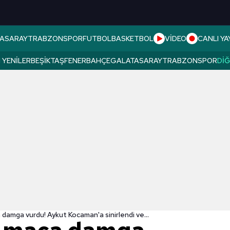
ASARAY
TRABZONSPOR
FUTBOL
BASKETBOL
VİDEO
CANLI YA
 YENILER
BEŞIKTAŞ
FENERBAHÇE
GALATASARAY
TRABZONSPOR
DI
damga vurdu! Aykut Kocaman'a sinirlendi ve...