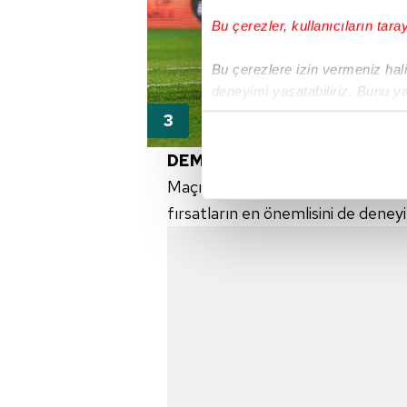
Bu çerezler, kullanıcıların tara
Bu çerezlere izin vermeniz halin
deneyimi yaşatabiliriz. Bunu y
içerikleri sunabilmek adına el
noktasında tek gelir kalemimiz 
DEMBA
BA FENA YAKTI
Her halükârda, kullanıcılar, bu 
Maçın son bölümlerinde
Başakşeh
fırsatların en önemlisini de deney
Sizlere daha iyi bir hizmet sun
çerezler vasıtasıyla çeşitli kiş
amacıyla kullanılmaktadır. Diğer
reklam/pazarlama faaliyetlerinin
Çerezlere ilişkin tercihlerinizi 
butonuna tıklayabilir,
Çerez Bi
6698 sayılı Kişisel Verilerin 