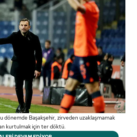
duğu dönemde Başakşehir, zirveden uzaklaşmamak
dan kurtulmak için ter döktü.
ALERİ DEVAM EDİYOR