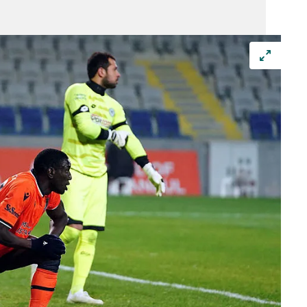
 çerezlerle ilgili bilgi almak için lütfen
tıklayınız
.