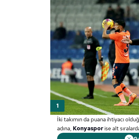
İki takımın da puana ihtiyacı ol
adına,
Konyaspor
ise alt sıralar
G