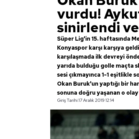
Okan Buruk
vurdu! Ayk
sinirlendi ve.
Süper Lig'in 15. haftasında Me
Konyaspor karşı karşıya geld
karşılaşmada ilk devreyi önd
yarıda bulduğu golle maçta s
sesi çıkmayınca 1-1 eşitlikle 
Okan Buruk'un yaptığı bir ha
sonuna doğru yaşanan o olay v
Giriş Tarihi:
17 Aralık 2019 12:14