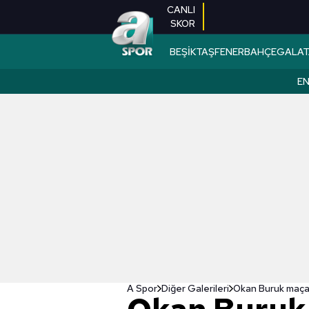
CANLI
SKOR
BEŞİKTAŞ
FENERBAHÇE
GALAT
EN
A Spor
Diğer Galerileri
Okan Buruk maça 