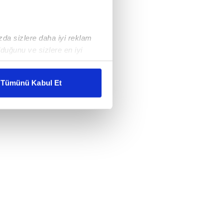
ızda sizlere daha iyi reklam
duğunu ve sizlere en iyi
liyetlerimizi karşılamak
Tümünü Kabul Et
ar gösterilmeyecektir."
çerezler kullanılmaktadır. Bu
u hizmetlerinin sunulması
i ve sizlere yönelik
nılacaktır.
kin detaylı bilgi için Ayarlar
ak ve sitemizde ilgili