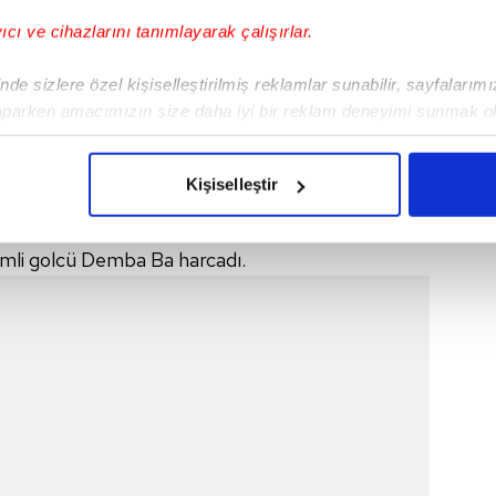
yıcı ve cihazlarını tanımlayarak çalışırlar.
de sizlere özel kişiselleştirilmiş reklamlar sunabilir, sayfalarım
aparken amacımızın size daha iyi bir reklam deneyimi sunmak ol
imizden gelen çabayı gösterdiğimizi ve bu noktada, reklamların ma
olduğunu sizlere hatırlatmak isteriz.
Kişiselleştir
çerezlere izin vermedikleri takdirde, kullanıcılara hedefli reklaml
ir
öne geçmek için çok önemli şanslar
yakaldı
. Bu
imli golcü
Demba
Ba harcadı.
abilmek için İnternet Sitemizde kendimize ve üçüncü kişilere ait 
isel verileriniz işlenmekte olup gerekli olan çerezler bilgi toplum
 çerezler, sitemizin daha işlevsel kılınması ve kişiselleştirilmes
 yapılması, amaçlarıyla sınırlı olarak açık rızanız dahilinde kulla
aşağıda yer alan panel vasıtasıyla belirleyebilirsiniz. Çerezlere iliş
lgilendirme Metnimizi
ziyaret edebilirsiniz.
Korunması Kanunu uyarınca hazırlanmış Aydınlatma Metnimizi okum