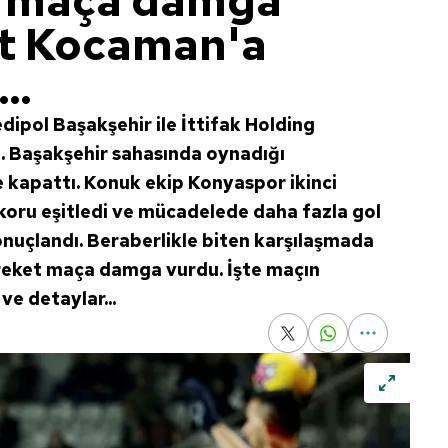
 maça damga
ut Kocaman'a
..
dipol Başakşehir ile İttifak Holding
i. Başakşehir sahasında oynadığı
e kapattı. Konuk ekip Konyaspor ikinci
koru eşitledi ve mücadelede daha fazla gol
sonuçlandı. Beraberlikle biten karşılaşmada
reket maça damga vurdu. İşte maçın
e detaylar...