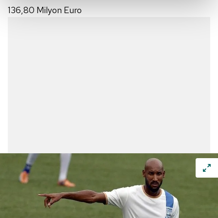
136,80 Milyon Euro
Her halükârda, kullanıcılar, bu çerezlere izin vermedikleri
takdirde, kullanıcılara hedefli reklamlar
gösterilmeyecektir."
Sizlere daha iyi bir hizmet sunabilmek için İnternet
Sitemizde kendimize ve üçüncü kişilere ait çerezler
kullanılmaktadır. Bu çerezler vasıtasıyla çeşitli kişisel
verileriniz işlenmekte olup gerekli olan çerezler bilgi
toplumu hizmetlerinin sunulması amacıyla
kullanılmaktadır. Diğer çerezler, sitemizin daha işlevsel
kılınması ve kişiselleştirilmesi ve sizlere yönelik
reklam/pazarlama faaliyetlerinin yapılması, amaçlarıyla
sınırlı olarak açık rızanız dahilinde kullanılacaktır.
Çerezlere ilişkin tercihlerinizi aşağıda yer alan panel
vasıtasıyla belirleyebilirsiniz. Çerezlere ilişkin detaylı bilgi
için Ayarlar butonuna tıklayabilir,
Çerez Bilgilendirme