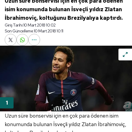
Uzun süre bonservisi için en çok para ödenen
isim konumunda bulunan İsveçli yıldız Zlatan
İbrahimoviç, koltuğunu Brezilyalıya kaptırdı.
Giriş Tarihi:
10 Mart 2018 10:02
Son Güncelleme:
10 Mart 2018 10:11
Uzun süre bonservisi için en çok para ödenen isim
konumunda bulunan İsveçli yıldız Zlatan İbrahimoviç,