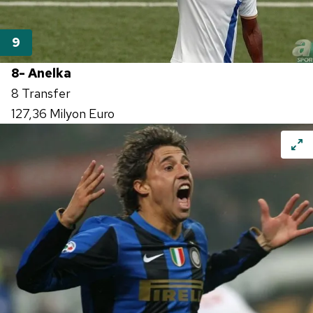
Metnimizi
ziyaret edebilirsiniz.
6698 sayılı Kişisel Verilerin Korunması Kanunu uyarınca
hazırlanmış Aydınlatma Metnimizi okumak ve sitemizde
ilgili mevzuata uygun olarak kullanılan çerezlerle ilgili bilgi
8- Anelka
almak için lütfen
tıklayınız
.
8 Transfer
127,36 Milyon Euro