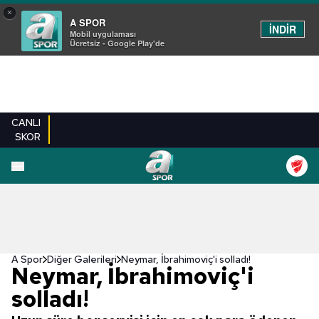
×
A SPOR
İNDİR
Mobil uygulaması
Ücretsiz - Google Play'de
CANLI
SKOR
EN YENILER
BEŞIKTAŞ
FENERBAHÇE
GALATASARAY
TRABZONSPO
A Spor
Diğer Galerileri
Neymar, İbrahimoviç'i solladı!
Neymar, İbrahimoviç'i
solladı!