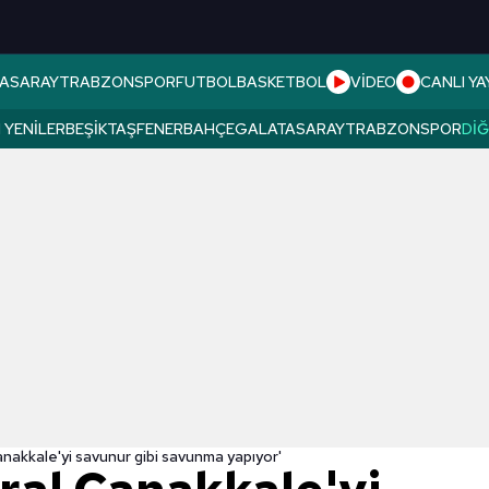
ASARAY
TRABZONSPOR
FUTBOL
BASKETBOL
VİDEO
CANLI YA
 YENILER
BEŞIKTAŞ
FENERBAHÇE
GALATASARAY
TRABZONSPOR
DI
nakkale'yi savunur gibi savunma yapıyor'