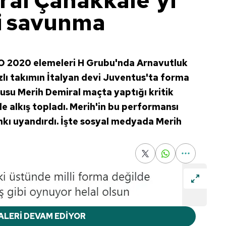
ral Çanakkale'yi
i savunma
RO 2020 elemeleri H Grubu'nda Arnavutluk
ldızlı takımın İtalyan devi Juventus'ta forma
usu Merih Demiral maçta yaptığı kritik
le alkış topladı. Merih'in bu performansı
kı uyandırdı. İşte sosyal medyada Merih
ALERİ DEVAM EDİYOR