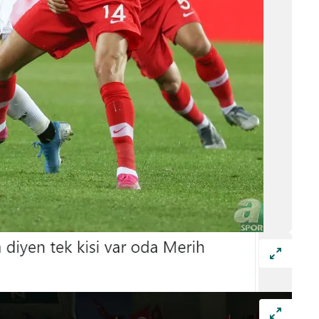
 çerezlerle ilgili bilgi almak için lütfen
tıklayınız
.