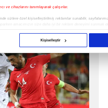
yıcı ve cihazlarını tanımlayarak çalışırlar.
de sizlere özel kişiselleştirilmiş reklamlar sunabilir, sayfalarım
aparken amacımızın size daha iyi bir reklam deneyimi sunmak ol
imizden gelen çabayı gösterdiğimizi ve bu noktada, reklamların ma
olduğunu sizlere hatırlatmak isteriz.
Kişiselleştir
çerezlere izin vermedikleri takdirde, kullanıcılara hedefli reklaml
abilmek için İnternet Sitemizde kendimize ve üçüncü kişilere ait 
isel verileriniz işlenmekte olup gerekli olan çerezler bilgi toplum
 çerezler, sitemizin daha işlevsel kılınması ve kişiselleştirilmes
 yapılması, amaçlarıyla sınırlı olarak açık rızanız dahilinde kulla
aşağıda yer alan panel vasıtasıyla belirleyebilirsiniz. Çerezlere iliş
lgilendirme Metnimizi
ziyaret edebilirsiniz.
Korunması Kanunu uyarınca hazırlanmış Aydınlatma Metnimizi okum