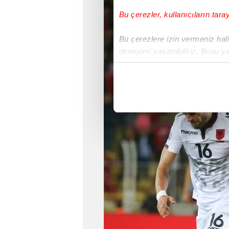
Bu çerezler, kullanıcıların tara
Bu çerezlere izin vermeniz halin
deneyimi yaşatabiliriz. Bunu y
içerikleri sunabilmek adına el
noktasında tek gelir kalemimiz 
Her halükârda, kullanıcılar, bu 
Sizlere daha iyi bir hizmet sun
çerezler vasıtasıyla çeşitli kiş
amacıyla kullanılmaktadır. Diğer
reklam/pazarlama faaliyetlerinin
Çerezlere ilişkin tercihlerinizi 
butonuna tıklayabilir,
Çerez Bi
6698 sayılı Kişisel Verilerin 