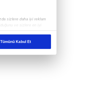
ızda sizlere daha iyi reklam
duğunu ve sizlere en iyi
liyetlerimizi karşılamak
Tümünü Kabul Et
ar gösterilmeyecektir."
çerezler kullanılmaktadır. Bu
u hizmetlerinin sunulması
i ve sizlere yönelik
nılacaktır.
kin detaylı bilgi için Ayarlar
ak ve sitemizde ilgili