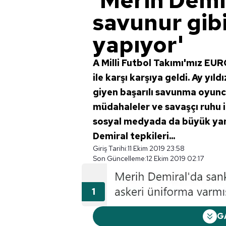
'Merih Demi
savunur gib
yapıyor'
A Milli Futbol Takımı'mız EU
ile karşı karşıya geldi. Ay yı
giyen başarılı savunma oyunc
müdahaleler ve savaşçı ruhu i
sosyal medyada da büyük yan
Demiral tepkileri...
Giriş Tarihi:
11 Ekim 2019 23:58
Son Güncelleme:
12 Ekim 2019 02:17
G