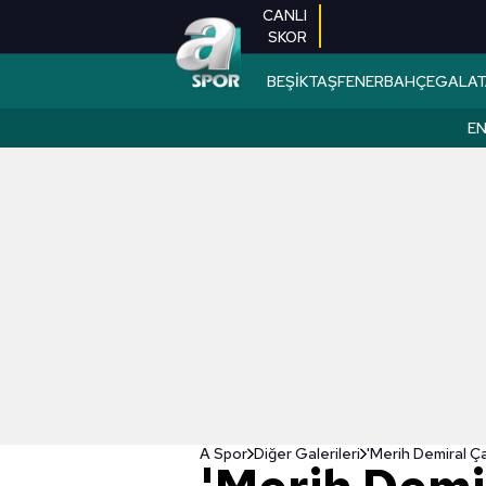
CANLI
SKOR
BEŞİKTAŞ
FENERBAHÇE
GALAT
EN
A Spor
Diğer Galerileri
'Merih Demiral Ça