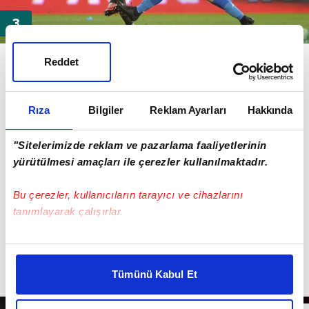
Sağdan ceza sahasına süzülen Cengiz Ünder kaleci
Reddet
Pepe Reina'nın çaresiz bakışları arasında topu Napoli
ağlarına bıraktı.
Rıza
Bilgiler
Reklam Ayarları
Hakkında
"Sitelerimizde reklam ve pazarlama faaliyetlerinin
yürütülmesi amaçları ile çerezler kullanılmaktadır.
Bu çerezler, kullanıcıların tarayıcı ve cihazlarını
tanımlayarak çalışırlar.
Bu çerezlere izin vermeniz halinde sizlere özel
kişiselleştirilmiş reklamlar sunabilir, sayfalarımızda sizlere
Tümünü Kabul Et
daha iyi reklam deneyimi yaşatabiliriz. Bunu yaparken
amacımızın size daha iyi bir reklam deneyimi sunmak