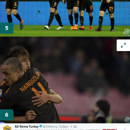
Çerezlere ilişkin tercihlerinizi aşağıda yer alan panel
vasıtasıyla belirleyebilirsiniz. Çerezlere ilişkin detaylı bilgi
için Ayarlar butonuna tıklayabilir,
Çerez Bilgilendirme
Metnimizi
ziyaret edebilirsiniz.
6698 sayılı Kişisel Verilerin Korunması Kanunu uyarınca
hazırlanmış Aydınlatma Metnimizi okumak ve sitemizde
ilgili mevzuata uygun olarak kullanılan çerezlerle ilgili bilgi
almak için lütfen
tıklayınız
.