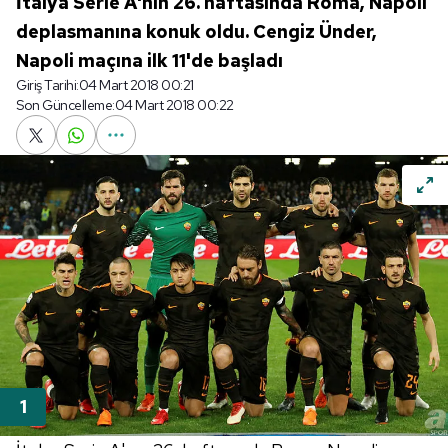
İtalya Serie A'nın 26. haftasında Roma, Napoli
deplasmanına konuk oldu. Cengiz Ünder,
Napoli maçına ilk 11'de başladı
Giriş Tarihi:
04 Mart 2018 00:21
Son Güncelleme:
04 Mart 2018 00:22