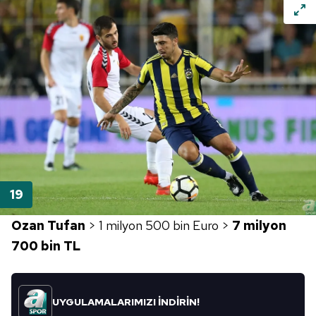
Ozan Tufan
> 1 milyon 500 bin Euro >
7 milyon
700 bin TL
UYGULAMALARIMIZI İNDİRİN!