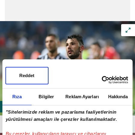
Reddet
Rıza
Bilgiler
Reklam Ayarları
Hakkında
"Sitelerimizde reklam ve pazarlama faaliyetlerinin
Tolgay Arslan
> 2 milyon Euro >
10 milyon 400
yürütülmesi amaçları ile çerezler kullanılmaktadır.
bin TL
Bu çerezler, kullanıcıların tarayıcı ve cihazlarını