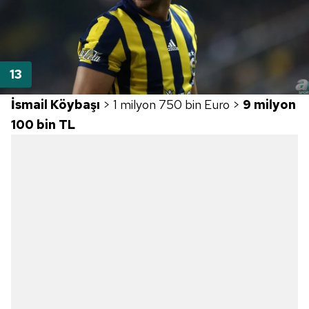
İsmail Köybaşı
> 1 milyon 750 bin Euro >
9 milyon
100 bin TL