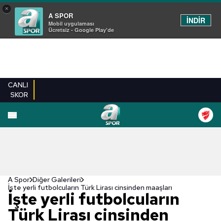
×
A SPOR
İNDİR
Mobil uygulaması
Ücretsiz - Google Play'de
CANLI
SKOR
EN YENILER
BEŞIKTAŞ
FENERBAHÇE
GALATASARAY
TRABZONSPO
A Spor
Diğer Galerileri
İşte yerli futbolcuların Türk Lirası cinsinden maaşları
İşte yerli futbolcuların
Türk Lirası cinsinden