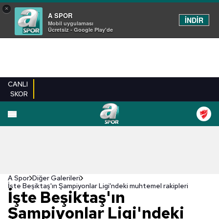
×
A SPOR
İNDİR
Mobil uygulaması
Ücretsiz - Google Play'de
CANLI
SKOR
EN YENILER
BEŞIKTAŞ
FENERBAHÇE
GALATASARAY
TRABZONSPO
A Spor
Diğer Galerileri
İşte Beşiktaş'ın Şampiyonlar Ligi'ndeki muhtemel rakipleri
İşte Beşiktaş'ın
Şampiyonlar Ligi'ndeki