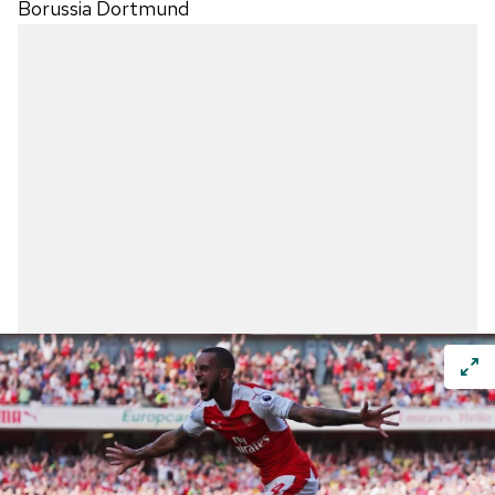
için Ayarlar butonuna tıklayabilir,
Çerez Bilgilendirme
Borussia Dortmund
Metnimizi
ziyaret edebilirsiniz.
6698 sayılı Kişisel Verilerin Korunması Kanunu uyarınca
hazırlanmış Aydınlatma Metnimizi okumak ve sitemizde
ilgili mevzuata uygun olarak kullanılan çerezlerle ilgili bilgi
almak için lütfen
tıklayınız
.