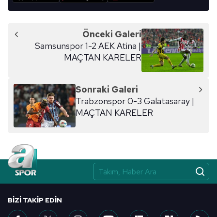
Önceki Galeri
Samsunspor 1-2 AEK Atina |
MAÇTAN KARELER
Sonraki Galeri
Trabzonspor 0-3 Galatasaray |
MAÇTAN KARELER
BIZI TAKIP EDIN