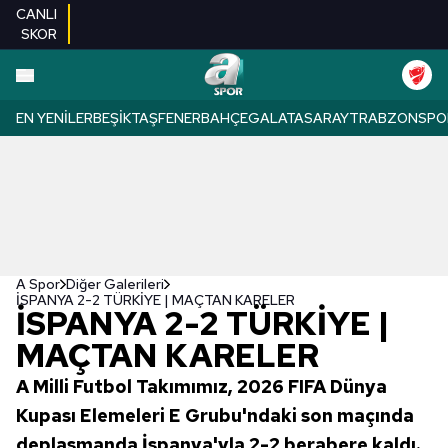
CANLI
SKOR
EN YENILER
BEŞIKTAŞ
FENERBAHÇE
GALATASARAY
TRABZONSPO
A Spor
Diğer Galerileri
İSPANYA 2-2 TÜRKİYE | MAÇTAN KARELER
İSPANYA 2-2 TÜRKİYE |
MAÇTAN KARELER
A Milli Futbol Takımımız, 2026 FIFA Dünya
Kupası Elemeleri E Grubu'ndaki son maçında
deplasmanda İspanya'yla 2-2 berabere kaldı.