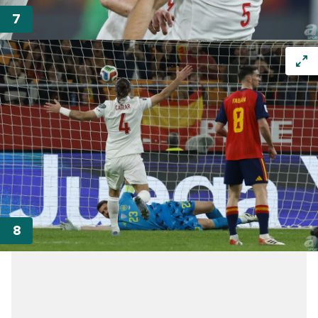
Metnimizi
ziyaret edebilirsiniz.
6698 sayılı Kişisel Verilerin Korunması Kanunu uyarınca
hazırlanmış Aydınlatma Metnimizi okumak ve sitemizde
ilgili mevzuata uygun olarak kullanılan çerezlerle ilgili bilgi
almak için lütfen
tıklayınız
.