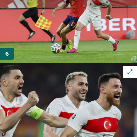
Her halükârda, kullanıcılar, bu çerezlere izin vermedikleri
takdirde, kullanıcılara hedefli reklamlar
gösterilmeyecektir."
Sizlere daha iyi bir hizmet sunabilmek için İnternet
Sitemizde kendimize ve üçüncü kişilere ait çerezler
kullanılmaktadır. Bu çerezler vasıtasıyla çeşitli kişisel
verileriniz işlenmekte olup gerekli olan çerezler bilgi
toplumu hizmetlerinin sunulması amacıyla
kullanılmaktadır. Diğer çerezler, sitemizin daha işlevsel
kılınması ve kişiselleştirilmesi ve sizlere yönelik
reklam/pazarlama faaliyetlerinin yapılması, amaçlarıyla
sınırlı olarak açık rızanız dahilinde kullanılacaktır.
Çerezlere ilişkin tercihlerinizi aşağıda yer alan panel
vasıtasıyla belirleyebilirsiniz. Çerezlere ilişkin detaylı bilgi
için Ayarlar butonuna tıklayabilir,
Çerez Bilgilendirme