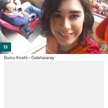
kullanılmaktadır. Bu çerezler vasıtasıyla çeşitli kişisel
verileriniz işlenmekte olup gerekli olan çerezler bilgi
toplumu hizmetlerinin sunulması amacıyla
kullanılmaktadır. Diğer çerezler, sitemizin daha işlevsel
kılınması ve kişiselleştirilmesi ve sizlere yönelik
reklam/pazarlama faaliyetlerinin yapılması, amaçlarıyla
sınırlı olarak açık rızanız dahilinde kullanılacaktır.
Çerezlere ilişkin tercihlerinizi aşağıda yer alan panel
vasıtasıyla belirleyebilirsiniz. Çerezlere ilişkin detaylı bilgi
Burcu Kıratlı - Galatasaray
için Ayarlar butonuna tıklayabilir,
Çerez Bilgilendirme
Metnimizi
ziyaret edebilirsiniz.
6698 sayılı Kişisel Verilerin Korunması Kanunu uyarınca
hazırlanmış Aydınlatma Metnimizi okumak ve sitemizde
ilgili mevzuata uygun olarak kullanılan çerezlerle ilgili bilgi
almak için lütfen
tıklayınız
.