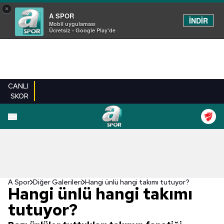
×
A SPOR
İNDİR
Mobil uygulaması
Ücretsiz - Google Play'de
CANLI
SKOR
EN YENILER
BEŞIKTAŞ
FENERBAHÇE
GALATASARAY
TRABZONSPO
A Spor
Diğer Galerileri
Hangi ünlü hangi takımı tutuyor?
Hangi ünlü hangi takımı
tutuyor?