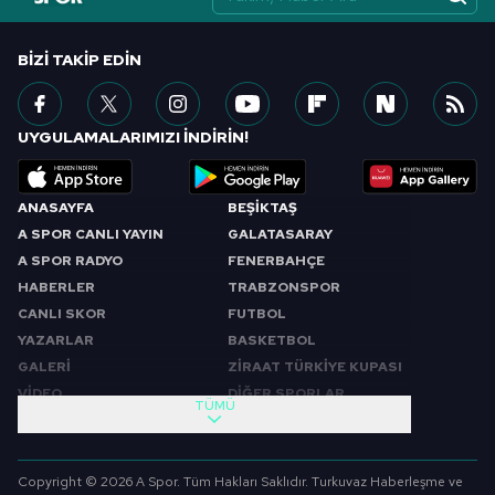
BIZI TAKIP EDIN
UYGULAMALARIMIZI İNDİRİN!
ANASAYFA
BEŞİKTAŞ
A SPOR CANLI YAYIN
GALATASARAY
A SPOR RADYO
FENERBAHÇE
HABERLER
TRABZONSPOR
CANLI SKOR
FUTBOL
YAZARLAR
BASKETBOL
GALERİ
ZİRAAT TÜRKİYE KUPASI
VİDEO
DİĞER SPORLAR
TÜMÜ
PROGRAMLAR
VIDEO
SABAH SPORU
FUTBOL
Copyright © 2026 A Spor. Tüm Hakları Saklıdır. Turkuvaz Haberleşme ve