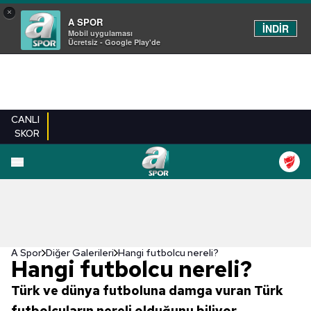
×
A SPOR
İNDİR
Mobil uygulaması
Ücretsiz - Google Play'de
CANLI
SKOR
EN YENILER
BEŞIKTAŞ
FENERBAHÇE
GALATASARAY
TRABZONSPO
A Spor
Diğer Galerileri
Hangi futbolcu nereli?
Hangi futbolcu nereli?
Türk ve dünya futboluna damga vuran Türk
futbolcuların nereli olduğunu biliyor