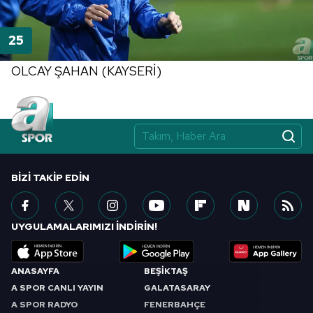
OLCAY ŞAHAN (KAYSERİ)
BIZI TAKIP EDIN
UYGULAMALARIMIZI İNDİRİN!
ANASAYFA
BEŞİKTAŞ
A SPOR CANLI YAYIN
GALATASARAY
A SPOR RADYO
FENERBAHÇE