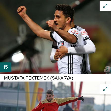
ilgili mevzuata uygun olarak kullanılan çerezlerle ilgili bilgi
almak için lütfen
tıklayınız
.
MUSTAFA PEKTEMEK (SAKARYA)