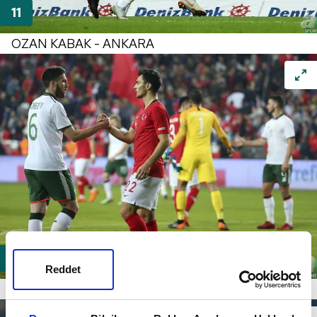
OZAN KABAK - ANKARA
Reddet
KAAN AYHAN - TRABZON / IĞDIR