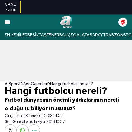
CANLI
SKOR
EN YENILER
BEŞIKTAŞ
FENERBAHÇE
GALATASARAY
TRABZONSPO
A Spor
Diğer Galerileri
Hangi futbolcu nereli?
Hangi futbolcu nereli?
Futbol dünyasının önemli yıldızlarının nereli
olduğunu biliyor musunuz?
Giriş Tarihi:
28 Temmuz 2018 14:02
Son Güncelleme:
15 Eylül 2018 10:37