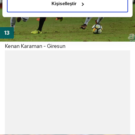
Kişiselleştir
elimizden gelen çabayı gösterdiğimizi ve bu noktada,
reklamların maliyetlerimizi karşılamak noktasında tek gelir
kalemimiz olduğunu sizlere hatırlatmak isteriz.
Her halükârda, kullanıcılar, bu çerezlere izin vermedikleri
takdirde, kullanıcılara hedefli reklamlar
Kenan Karaman - Giresun
gösterilmeyecektir."
Sizlere daha iyi bir hizmet sunabilmek için İnternet
Sitemizde kendimize ve üçüncü kişilere ait çerezler
kullanılmaktadır. Bu çerezler vasıtasıyla çeşitli kişisel
verileriniz işlenmekte olup gerekli olan çerezler bilgi
toplumu hizmetlerinin sunulması amacıyla
kullanılmaktadır. Diğer çerezler, sitemizin daha işlevsel
kılınması ve kişiselleştirilmesi ve sizlere yönelik
reklam/pazarlama faaliyetlerinin yapılması, amaçlarıyla
sınırlı olarak açık rızanız dahilinde kullanılacaktır.