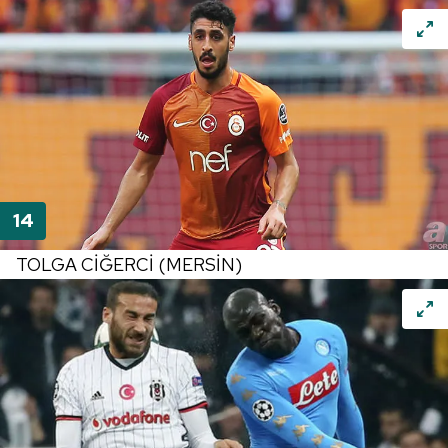
Çerezlere ilişkin tercihlerinizi aşağıda yer alan panel
vasıtasıyla belirleyebilirsiniz. Çerezlere ilişkin detaylı bilgi
için Ayarlar butonuna tıklayabilir,
Çerez Bilgilendirme
Metnimizi
ziyaret edebilirsiniz.
6698 sayılı Kişisel Verilerin Korunması Kanunu uyarınca
hazırlanmış Aydınlatma Metnimizi okumak ve sitemizde
ilgili mevzuata uygun olarak kullanılan çerezlerle ilgili bilgi
almak için lütfen
tıklayınız
.
TOLGA CİĞERCİ (MERSİN)