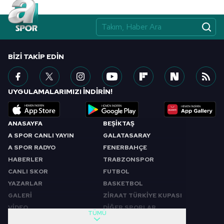
BIZI TAKIP EDIN
UYGULAMALARIMIZI İNDİRİN!
ANASAYFA
BEŞİKTAŞ
A SPOR CANLI YAYIN
GALATASARAY
A SPOR RADYO
FENERBAHÇE
HABERLER
TRABZONSPOR
CANLI SKOR
FUTBOL
YAZARLAR
BASKETBOL
GALERİ
ZİRAAT TÜRKİYE KUPASI
VİDEO
DİĞER SPORLAR
TÜMÜ