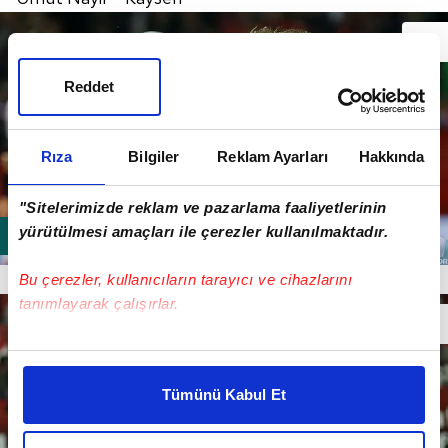
Reddet
Rıza
Bilgiler
Reklam Ayarları
Hakkında
"Sitelerimizde reklam ve pazarlama faaliyetlerinin
yürütülmesi amaçları ile çerezler kullanılmaktadır.
ÇAĞLAR SÖYÜNCÜ (
İZMİR
)
Bu çerezler, kullanıcıların tarayıcı ve cihazlarını
tanımlayarak çalışırlar.
Bu çerezlere izin vermeniz halinde sizlere özel
kişiselleştirilmiş reklamlar sunabilir, sayfalarımızda sizlere
Tümünü Kabul Et
daha iyi reklam deneyimi yaşatabiliriz. Bunu yaparken
amacımızın size daha iyi bir reklam deneyimi sunmak
olduğunu ve sizlere en iyi içerikleri sunabilmek adına