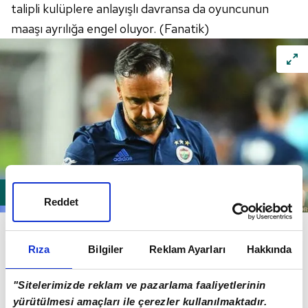
talipli kulüplere anlayışlı davransa da oyuncunun
maaşı ayrılığa engel oluyor. (Fanatik)
Reddet
Fenerbahçe, birkaç gün içinde tazminat konusunu
çözecek. Vitor Pereira'yı gönderme konusunda
Rıza
Bilgiler
Reklam Ayarları
Hakkında
oldukça kararlı olan Başkan Aziz Yıldırım ve
kurmayları, bu işi en geç pazartesi gününe kadar
"Sitelerimizde reklam ve pazarlama faaliyetlerinin
resmiyete kavuşturacak. (Vatan)
yürütülmesi amaçları ile çerezler kullanılmaktadır.