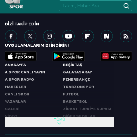
BIZI TAKIP EDIN
UYGULAMALARIMIZI İNDİRİN!
ANASAYFA
BEŞİKTAŞ
A SPOR CANLI YAYIN
GALATASARAY
A SPOR RADYO
FENERBAHÇE
HABERLER
TRABZONSPOR
CANLI SKOR
FUTBOL
YAZARLAR
BASKETBOL
GALERİ
ZİRAAT TÜRKİYE KUPASI
VİDEO
DİĞER SPORLAR
TÜMÜ
PROGRAMLAR
VIDEO