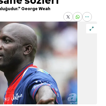
sane sözleri
tluluğudur." George Weah