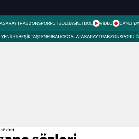
ASARAY
TRABZONSPOR
FUTBOL
BASKETBOL
VİDEO
CANLI YA
 YENILER
BEŞIKTAŞ
FENERBAHÇE
GALATASARAY
TRABZONSPOR
DI
sözleri