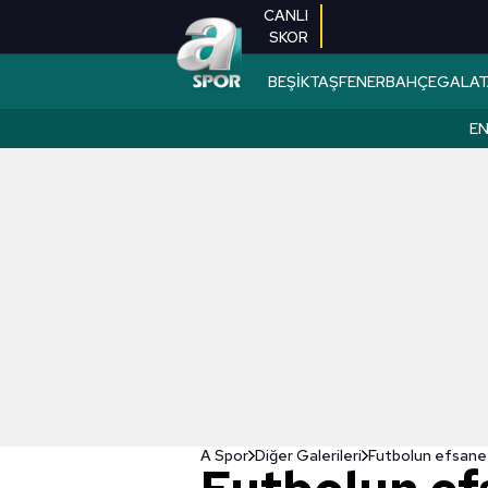
CANLI
SKOR
BEŞİKTAŞ
FENERBAHÇE
GALAT
EN
A Spor
Diğer Galerileri
Futbolun efsane 