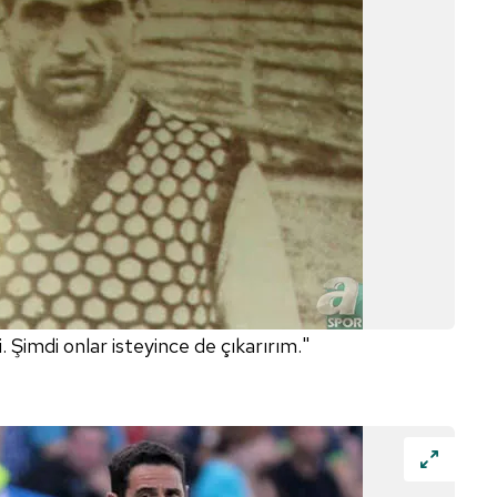
 çerezlerle ilgili bilgi almak için lütfen
tıklayınız
.
 Şimdi onlar isteyince de çıkarırım."