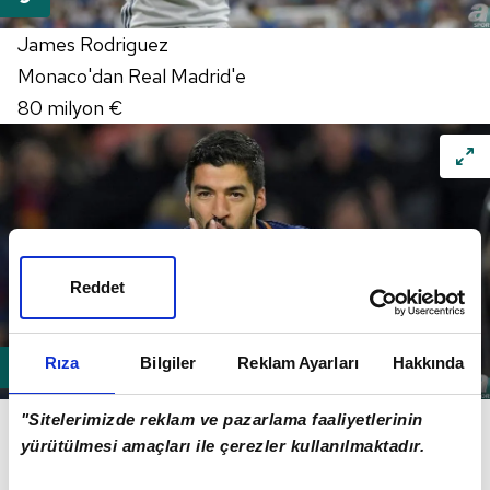
James Rodriguez
Monaco'dan Real Madrid'e
80 milyon €
Reddet
Rıza
Bilgiler
Reklam Ayarları
Hakkında
Luis Suarez
"Sitelerimizde reklam ve pazarlama faaliyetlerinin
Liverpool'dan Barcelona'ya
yürütülmesi amaçları ile çerezler kullanılmaktadır.
82.3 milyon €