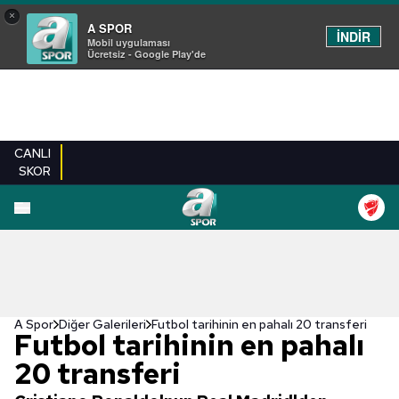
×
A SPOR
İNDİR
Mobil uygulaması
Ücretsiz - Google Play'de
CANLI
SKOR
EN YENILER
BEŞIKTAŞ
FENERBAHÇE
GALATASARAY
TRABZONSPO
A Spor
Diğer Galerileri
Futbol tarihinin en pahalı 20 transferi
Futbol tarihinin en pahalı
20 transferi