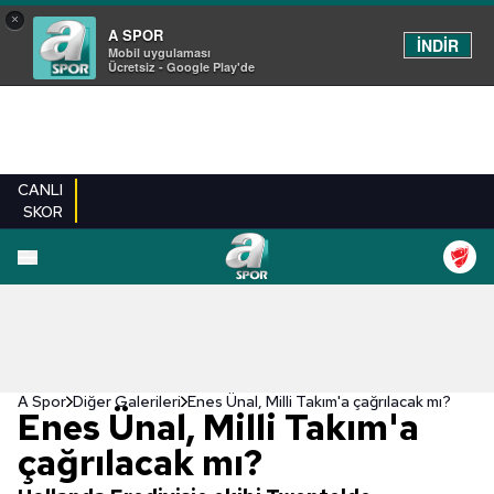
×
A SPOR
İNDİR
Mobil uygulaması
Ücretsiz - Google Play'de
CANLI
SKOR
EN YENILER
BEŞIKTAŞ
FENERBAHÇE
GALATASARAY
TRABZONSPO
A Spor
Diğer Galerileri
Enes Ünal, Milli Takım'a çağrılacak mı?
Enes Ünal, Milli Takım'a
çağrılacak mı?