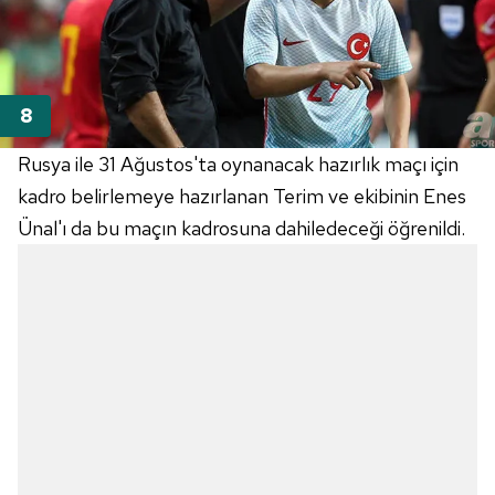
hazırlanmış Aydınlatma Metnimizi okumak ve sitemizde
ilgili mevzuata uygun olarak kullanılan çerezlerle ilgili bilgi
almak için lütfen
tıklayınız
.
Rusya ile 31 Ağustos'ta oynanacak hazırlık maçı için
kadro belirlemeye hazırlanan Terim ve ekibinin Enes
Ünal'ı da bu maçın kadrosuna dahiledeceği öğrenildi.