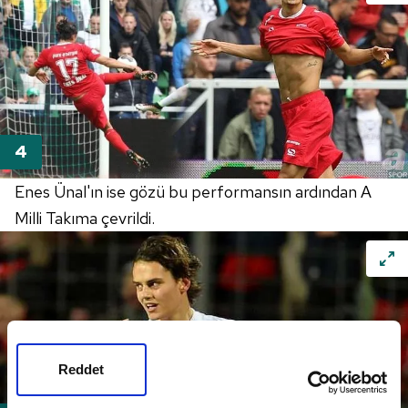
Enes Ünal'ın ise gözü bu performansın ardından A
Milli Takıma çevrildi.
Reddet