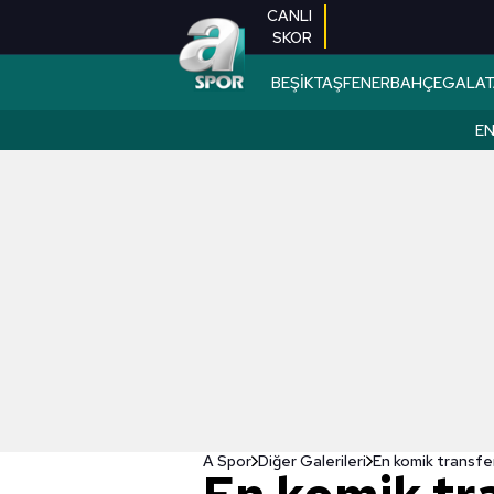
CANLI
SKOR
BEŞİKTAŞ
FENERBAHÇE
GALAT
EN
A Spor
Diğer Galerileri
En komik transfe