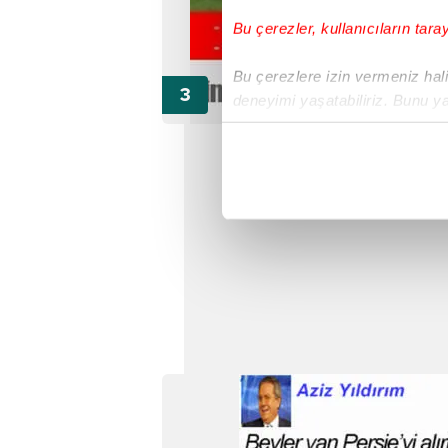
Bu çerezler, kullanıcıların tara
Bu çerezlere izin vermeniz halin
deneyimi yaşatabiliriz. Bunu y
içerikleri sunabilmek adına el
noktasında tek gelir kalemimiz 
Her halükârda, kullanıcılar, bu 
Sizlere daha iyi bir hizmet sun
çerezler vasıtasıyla çeşitli kiş
amacıyla kullanılmaktadır. Diğer
reklam/pazarlama faaliyetlerinin
Çerezlere ilişkin tercihlerinizi 
butonuna tıklayabilir,
Çerez Bi
6698 sayılı Kişisel Verilerin 