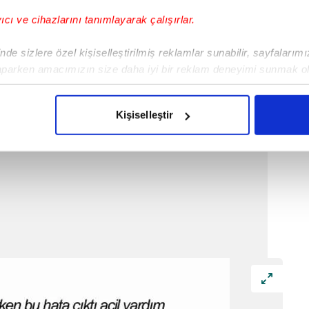
yıcı ve cihazlarını tanımlayarak çalışırlar.
de sizlere özel kişiselleştirilmiş reklamlar sunabilir, sayfalarım
aparken amacımızın size daha iyi bir reklam deneyimi sunmak ol
imizden gelen çabayı gösterdiğimizi ve bu noktada, reklamların ma
olduğunu sizlere hatırlatmak isteriz.
Kişiselleştir
çerezlere izin vermedikleri takdirde, kullanıcılara hedefli reklaml
abilmek için İnternet Sitemizde kendimize ve üçüncü kişilere ait 
isel verileriniz işlenmekte olup gerekli olan çerezler bilgi toplum
 çerezler, sitemizin daha işlevsel kılınması ve kişiselleştirilmes
 yapılması, amaçlarıyla sınırlı olarak açık rızanız dahilinde kulla
aşağıda yer alan panel vasıtasıyla belirleyebilirsiniz. Çerezlere iliş
lgilendirme Metnimizi
ziyaret edebilirsiniz.
Korunması Kanunu uyarınca hazırlanmış Aydınlatma Metnimizi okum