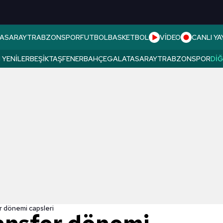
ASARAY
TRABZONSPOR
FUTBOL
BASKETBOL
VİDEO
CANLI YA
 YENILER
BEŞIKTAŞ
FENERBAHÇE
GALATASARAY
TRABZONSPOR
DI
r dönemi capsleri