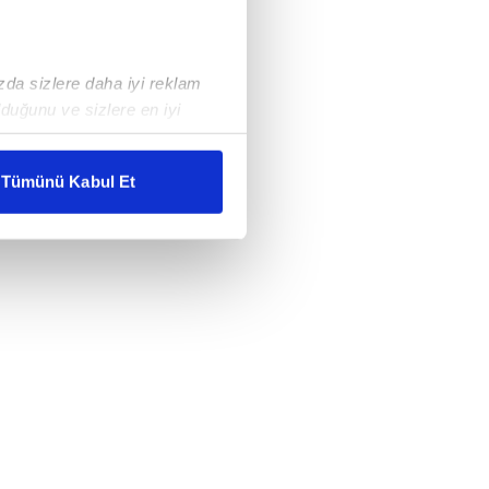
ızda sizlere daha iyi reklam
duğunu ve sizlere en iyi
liyetlerimizi karşılamak
Tümünü Kabul Et
ar gösterilmeyecektir."
çerezler kullanılmaktadır. Bu
u hizmetlerinin sunulması
i ve sizlere yönelik
nılacaktır.
kin detaylı bilgi için Ayarlar
ak ve sitemizde ilgili