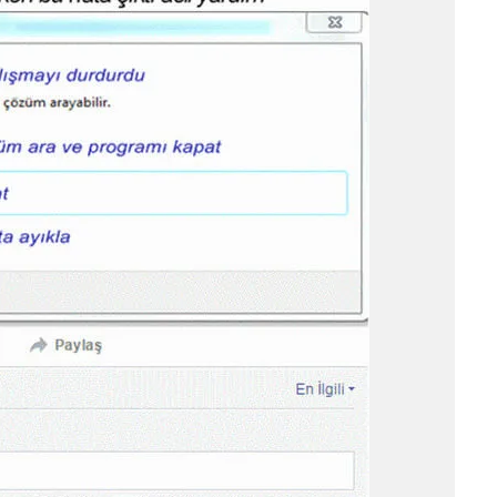
 çerezlerle ilgili bilgi almak için lütfen
tıklayınız
.