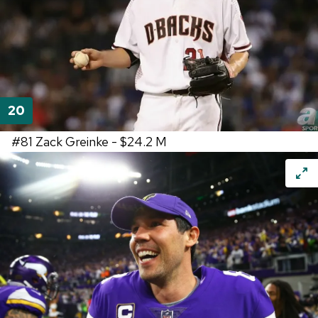
#81
Zack Greinke -
$24.2 M