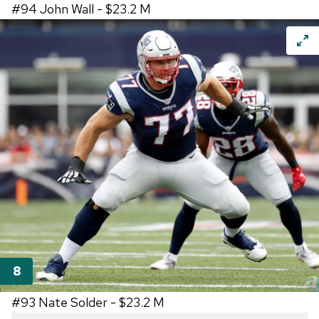
#94
John Wall -
$23.2 M
#93
Nate Solder -
$23.2 M