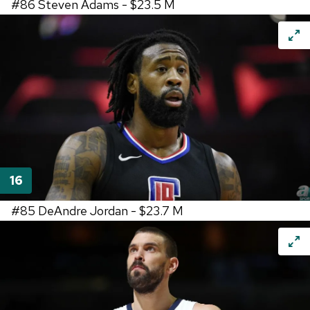
#86
Steven Adams -
$23.5 M
#85
DeAndre Jordan -
$23.7 M