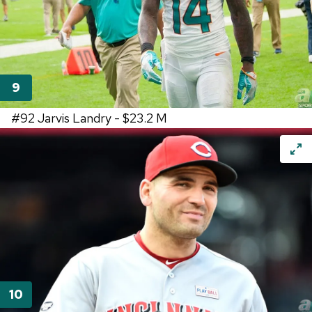
#92
Jarvis Landry -
$23.2 M