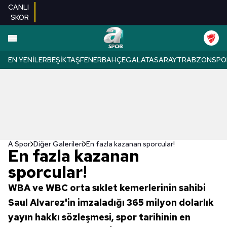
CANLI
SKOR
EN YENILER
BEŞIKTAŞ
FENERBAHÇE
GALATASARAY
TRABZONSPO
A Spor
Diğer Galerileri
En fazla kazanan sporcular!
En fazla kazanan
sporcular!
WBA ve WBC orta sıklet kemerlerinin sahibi
Saul Alvarez'in imzaladığı 365 milyon dolarlık
yayın hakkı sözleşmesi, spor tarihinin en