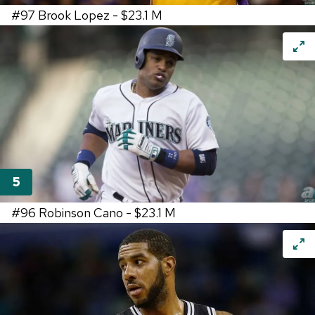
#97
Brook Lopez -
$23.1 M
#96
Robinson Cano -
$23.1 M