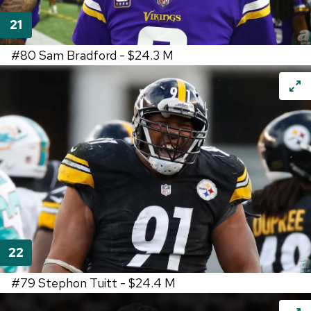
#80
Sam Bradford -
$24.3 M
#79
Stephon Tuitt -
$24.4 M