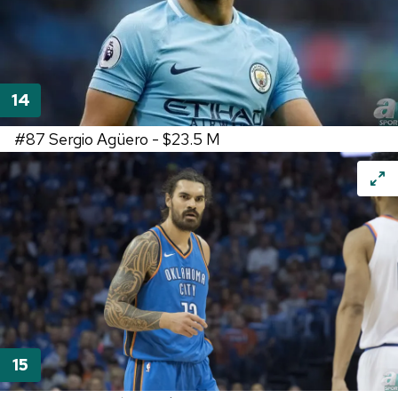
için Ayarlar butonuna tıklayabilir,
Çerez Bilgilendirme
Metnimizi
ziyaret edebilirsiniz.
6698 sayılı Kişisel Verilerin Korunması Kanunu uyarınca
hazırlanmış Aydınlatma Metnimizi okumak ve sitemizde
ilgili mevzuata uygun olarak kullanılan çerezlerle ilgili bilgi
almak için lütfen
tıklayınız
.
#87
Sergio Agüero -
$23.5 M