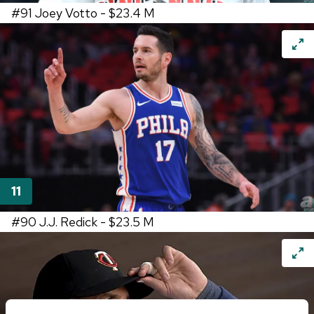
#91
Joey Votto -
$23.4 M
#90
J.J. Redick -
$23.5 M