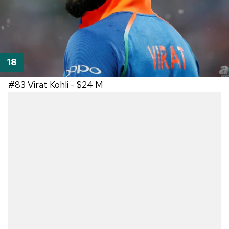
#83
Virat Kohli -
$24 M