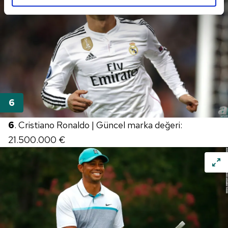
reklamların maliyetlerimizi karşılamak noktasında tek gelir
kalemimiz olduğunu sizlere hatırlatmak isteriz.
Her halükârda, kullanıcılar, bu çerezlere izin vermedikleri
takdirde, kullanıcılara hedefli reklamlar
gösterilmeyecektir."
Sizlere daha iyi bir hizmet sunabilmek için İnternet
Sitemizde kendimize ve üçüncü kişilere ait çerezler
kullanılmaktadır. Bu çerezler vasıtasıyla çeşitli kişisel
6
. Cristiano Ronaldo | Güncel marka değeri:
verileriniz işlenmekte olup gerekli olan çerezler bilgi
21.500.000 €
toplumu hizmetlerinin sunulması amacıyla
kullanılmaktadır. Diğer çerezler, sitemizin daha işlevsel
kılınması ve kişiselleştirilmesi ve sizlere yönelik
reklam/pazarlama faaliyetlerinin yapılması, amaçlarıyla
sınırlı olarak açık rızanız dahilinde kullanılacaktır.
Çerezlere ilişkin tercihlerinizi aşağıda yer alan panel