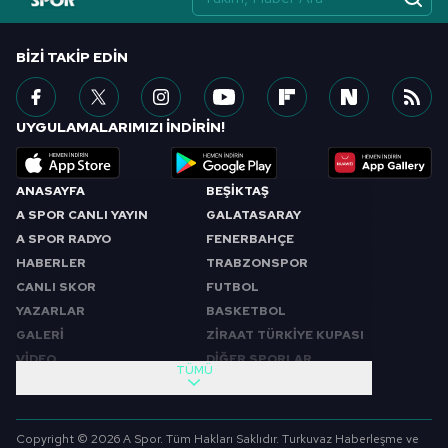
BIZI TAKIP EDIN
UYGULAMALARIMIZI İNDİRİN!
ANASAYFA
BEŞİKTAŞ
A SPOR CANLI YAYIN
GALATASARAY
A SPOR RADYO
FENERBAHÇE
HABERLER
TRABZONSPOR
CANLI SKOR
FUTBOL
YAZARLAR
BASKETBOL
GALERİ
ZİRAAT TÜRKİYE KUPASI
VİDEO
DİĞER SPORLAR
TÜMÜ
PROGRAMLAR
VIDEO
SABAH SPORU
FUTBOL
Copyright © 2026 A Spor. Tüm Hakları Saklıdır. Turkuvaz Haberleşme ve