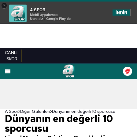
×
A SPOR
İNDİR
Mobil uygulaması
Ücretsiz - Google Play'de
CANLI
SKOR
EN YENILER
BEŞIKTAŞ
FENERBAHÇE
GALATASARAY
TRABZONSPO
A Spor
Diğer Galerileri
Dünyanın en değerli 10 sporcusu
Dünyanın en değerli 10
sporcusu