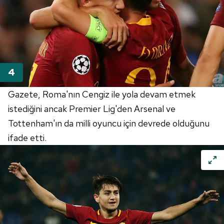
vasıtasıyla belirleyebilirsiniz. Çerezlere ilişkin detaylı bilgi
için Ayarlar butonuna tıklayabilir,
Çerez Bilgilendirme
Metnimizi
ziyaret edebilirsiniz.
6698 sayılı Kişisel Verilerin Korunması Kanunu uyarınca
hazırlanmış Aydınlatma Metnimizi okumak ve sitemizde
ilgili mevzuata uygun olarak kullanılan çerezlerle ilgili bilgi
almak için lütfen
tıklayınız
.
Gazete, Roma'nın Cengiz ile yola devam etmek
istediğini ancak Premier Lig'den Arsenal ve
Tottenham'ın da milli oyuncu için devrede olduğunu
ifade etti.