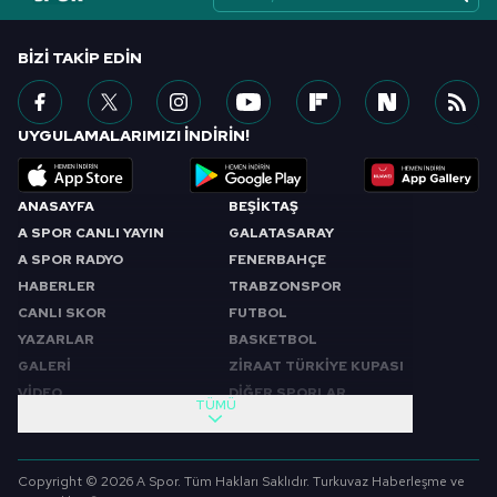
BIZI TAKIP EDIN
UYGULAMALARIMIZI İNDİRİN!
ANASAYFA
BEŞİKTAŞ
A SPOR CANLI YAYIN
GALATASARAY
A SPOR RADYO
FENERBAHÇE
HABERLER
TRABZONSPOR
CANLI SKOR
FUTBOL
YAZARLAR
BASKETBOL
GALERİ
ZİRAAT TÜRKİYE KUPASI
VİDEO
DİĞER SPORLAR
TÜMÜ
PROGRAMLAR
VIDEO
SABAH SPORU
FUTBOL
Copyright © 2026 A Spor. Tüm Hakları Saklıdır. Turkuvaz Haberleşme ve