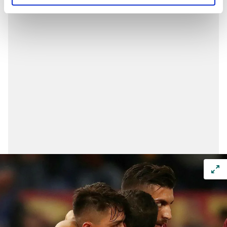
Euro'yu gözden çıkardığını yazdı
reklamların maliyetlerimizi karşılamak noktasında tek gelir
kalemimiz olduğunu sizlere hatırlatmak isteriz.
Her halükârda, kullanıcılar, bu çerezlere izin vermedikleri
takdirde, kullanıcılara hedefli reklamlar
gösterilmeyecektir."
Sizlere daha iyi bir hizmet sunabilmek için İnternet
Sitemizde kendimize ve üçüncü kişilere ait çerezler
kullanılmaktadır. Bu çerezler vasıtasıyla çeşitli kişisel
verileriniz işlenmekte olup gerekli olan çerezler bilgi
toplumu hizmetlerinin sunulması amacıyla
kullanılmaktadır. Diğer çerezler, sitemizin daha işlevsel
kılınması ve kişiselleştirilmesi ve sizlere yönelik
reklam/pazarlama faaliyetlerinin yapılması, amaçlarıyla
sınırlı olarak açık rızanız dahilinde kullanılacaktır.
Çerezlere ilişkin tercihlerinizi aşağıda yer alan panel