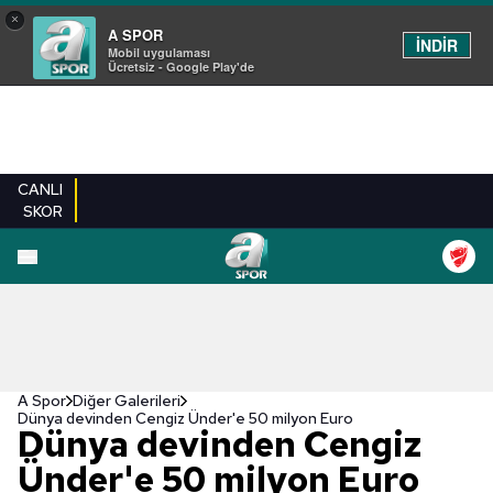
×
A SPOR
İNDİR
Mobil uygulaması
Ücretsiz - Google Play'de
CANLI
SKOR
EN YENILER
BEŞIKTAŞ
FENERBAHÇE
GALATASARAY
TRABZONSPO
A Spor
Diğer Galerileri
Dünya devinden Cengiz Ünder'e 50 milyon Euro
Dünya devinden Cengiz
Ünder'e 50 milyon Euro