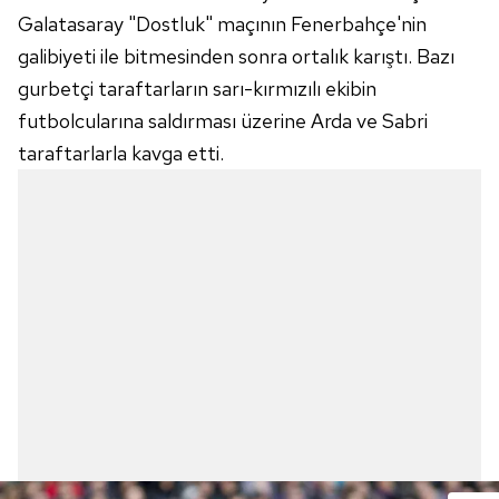
Galatasaray "Dostluk" maçının Fenerbahçe'nin
vasıtasıyla belirleyebilirsiniz. Çerezlere ilişkin detaylı bilgi
için Ayarlar butonuna tıklayabilir,
Çerez Bilgilendirme
galibiyeti ile bitmesinden sonra ortalık karıştı. Bazı
Metnimizi
ziyaret edebilirsiniz.
gurbetçi taraftarların sarı-kırmızılı ekibin
futbolcularına saldırması üzerine Arda ve Sabri
6698 sayılı Kişisel Verilerin Korunması Kanunu uyarınca
taraftarlarla kavga etti.
hazırlanmış Aydınlatma Metnimizi okumak ve sitemizde
ilgili mevzuata uygun olarak kullanılan çerezlerle ilgili bilgi
almak için lütfen
tıklayınız
.