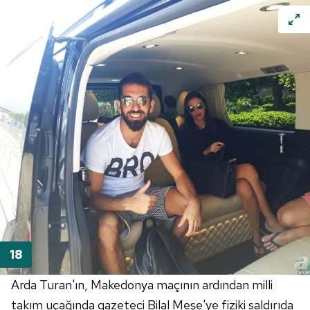
Arda Turan'ın, Makedonya maçının ardından milli
takım uçağında gazeteci Bilal Meşe'ye fiziki saldırıda