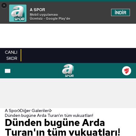
×
A SPOR
İNDİR
Mobil uygulaması
Ücretsiz - Google Play'de
CANLI
SKOR
EN YENILER
BEŞIKTAŞ
FENERBAHÇE
GALATASARAY
TRABZONSPO
A Spor
Diğer Galerileri
Dünden bugüne Arda Turan'ın tüm vukuatları!
Dünden bugüne Arda
Turan'ın tüm vukuatları!