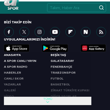
BIZI TAKIP EDIN
UYGULAMALARIMIZI İNDİRİN!
ANASAYFA
BEŞİKTAŞ
A SPOR CANLI YAYIN
GALATASARAY
A SPOR RADYO
FENERBAHÇE
HABERLER
TRABZONSPOR
CANLI SKOR
FUTBOL
YAZARLAR
BASKETBOL
GALERİ
ZİRAAT TÜRKİYE KUPASI
VİDEO
DİĞER SPORLAR
TÜMÜ
PROGRAMLAR
VIDEO