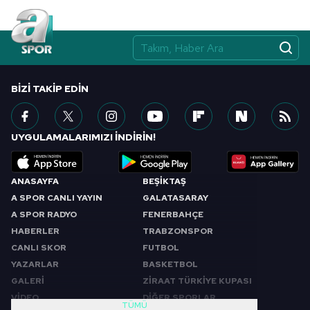
BIZI TAKIP EDIN
UYGULAMALARIMIZI İNDİRİN!
ANASAYFA
BEŞİKTAŞ
A SPOR CANLI YAYIN
GALATASARAY
A SPOR RADYO
FENERBAHÇE
HABERLER
TRABZONSPOR
CANLI SKOR
FUTBOL
YAZARLAR
BASKETBOL
GALERİ
ZİRAAT TÜRKİYE KUPASI
VİDEO
DİĞER SPORLAR
TÜMÜ