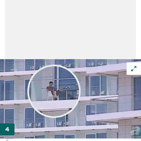
Sitemizde kendimize ve üçüncü kişilere ait çerezler
kullanılmaktadır. Bu çerezler vasıtasıyla çeşitli kişisel
verileriniz işlenmekte olup gerekli olan çerezler bilgi
toplumu hizmetlerinin sunulması amacıyla
kullanılmaktadır. Diğer çerezler, sitemizin daha işlevsel
kılınması ve kişiselleştirilmesi ve sizlere yönelik
reklam/pazarlama faaliyetlerinin yapılması, amaçlarıyla
sınırlı olarak açık rızanız dahilinde kullanılacaktır.
Çerezlere ilişkin tercihlerinizi aşağıda yer alan panel
vasıtasıyla belirleyebilirsiniz. Çerezlere ilişkin detaylı bilgi
için Ayarlar butonuna tıklayabilir,
Çerez Bilgilendirme
Metnimizi
ziyaret edebilirsiniz.
6698 sayılı Kişisel Verilerin Korunması Kanunu uyarınca
hazırlanmış Aydınlatma Metnimizi okumak ve sitemizde
ilgili mevzuata uygun olarak kullanılan çerezlerle ilgili bilgi
almak için lütfen
tıklayınız
.