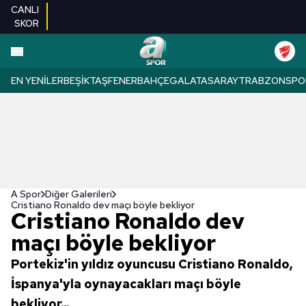
CANLI
SKOR
EN YENILER
BEŞIKTAŞ
FENERBAHÇE
GALATASARAY
TRABZONSPO
A Spor
Diğer Galerileri
Cristiano Ronaldo dev maçı böyle bekliyor
Cristiano Ronaldo dev
maçı böyle bekliyor
Portekiz'in yıldız oyuncusu Cristiano Ronaldo,
İspanya'yla oynayacakları maçı böyle
bekliyor...