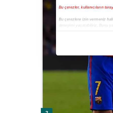
Bu çerezler, kullanıcıların tara
Bu çerezlere izin vermeniz halin
deneyimi yaşatabiliriz. Bunu y
içerikleri sunabilmek adına el
noktasında tek gelir kalemimiz 
Her halükârda, kullanıcılar, bu 
Sizlere daha iyi bir hizmet sun
çerezler vasıtasıyla çeşitli kiş
amacıyla kullanılmaktadır. Diğer
reklam/pazarlama faaliyetlerinin
Çerezlere ilişkin tercihlerinizi 
butonuna tıklayabilir,
Çerez Bi
6698 sayılı Kişisel Verilerin 