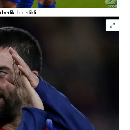
 çerezlerle ilgili bilgi almak için lütfen
tıklayınız
.
erlik ilan edildi.