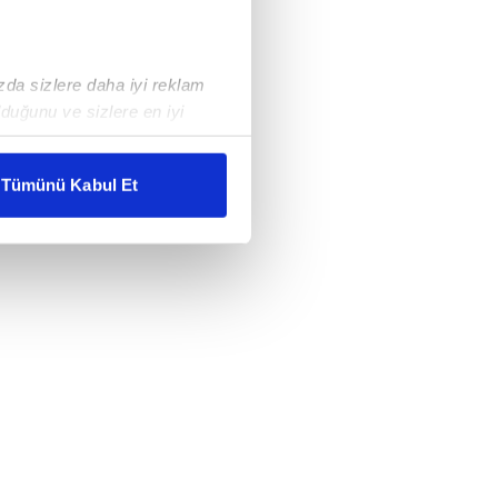
ızda sizlere daha iyi reklam
duğunu ve sizlere en iyi
liyetlerimizi karşılamak
Tümünü Kabul Et
ar gösterilmeyecektir."
çerezler kullanılmaktadır. Bu
u hizmetlerinin sunulması
i ve sizlere yönelik
nılacaktır.
kin detaylı bilgi için Ayarlar
ak ve sitemizde ilgili