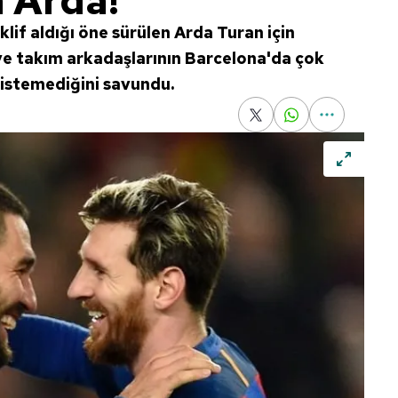
a Arda!
lif aldığı öne sürülen Arda Turan için
 ve takım arkadaşlarının Barcelona'da çok
ni istemediğini savundu.