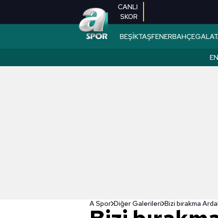
CANLI
SKOR
BEŞİKTAŞ
FENERBAHÇE
GALAT
EN
A Spor
Diğer Galerileri
Bizi bırakma Arda