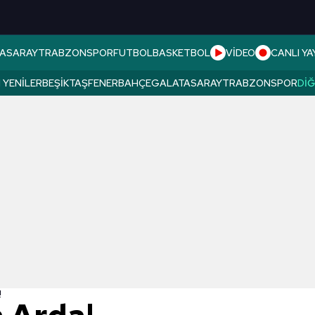
ASARAY
TRABZONSPOR
FUTBOL
BASKETBOL
VİDEO
CANLI YA
 YENILER
BEŞIKTAŞ
FENERBAHÇE
GALATASARAY
TRABZONSPOR
DI
!