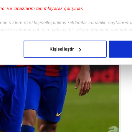
yıcı ve cihazlarını tanımlayarak çalışırlar.
de sizlere özel kişiselleştirilmiş reklamlar sunabilir, sayfalarım
aparken amacımızın size daha iyi bir reklam deneyimi sunmak ol
imizden gelen çabayı gösterdiğimizi ve bu noktada, reklamların ma
olduğunu sizlere hatırlatmak isteriz.
Kişiselleştir
çerezlere izin vermedikleri takdirde, kullanıcılara hedefli reklaml
abilmek için İnternet Sitemizde kendimize ve üçüncü kişilere ait 
isel verileriniz işlenmekte olup gerekli olan çerezler bilgi toplum
 çerezler, sitemizin daha işlevsel kılınması ve kişiselleştirilmes
 yapılması, amaçlarıyla sınırlı olarak açık rızanız dahilinde kulla
aşağıda yer alan panel vasıtasıyla belirleyebilirsiniz. Çerezlere iliş
lgilendirme Metnimizi
ziyaret edebilirsiniz.
Korunması Kanunu uyarınca hazırlanmış Aydınlatma Metnimizi okum