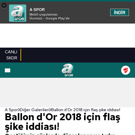
×
A SPOR
İNDİR
Mobil uygulaması
Ücretsiz - Google Play'de
CANLI
SKOR
EN YENILER
BEŞIKTAŞ
FENERBAHÇE
GALATASARAY
TRABZONSPO
A Spor
Diğer Galerileri
Ballon d'Or 2018 için flaş şike iddiası!
Ballon d'Or 2018 için flaş
şike iddiası!