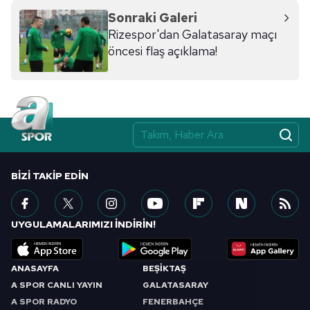
Sonraki Galeri
Rizespor'dan Galatasaray maçı
öncesi flaş açıklama!
BIZI TAKIP EDIN
UYGULAMALARIMIZI İNDİRİN!
ANASAYFA
BEŞİKTAŞ
A SPOR CANLI YAYIN
GALATASARAY
A SPOR RADYO
FENERBAHÇE