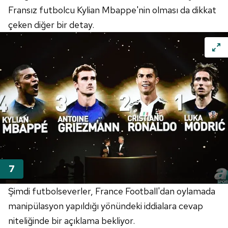
Fransız futbolcu Kylian Mbappe'nin olması da dikkat
ilgili mevzuata uygun olarak kullanılan çerezlerle ilgili bilgi
çeken diğer bir detay.
almak için lütfen
tıklayınız
.
Şimdi futbolseverler, France Football'dan oylamada
manipülasyon yapıldığı yönündeki iddialara cevap
niteliğinde bir açıklama bekliyor.