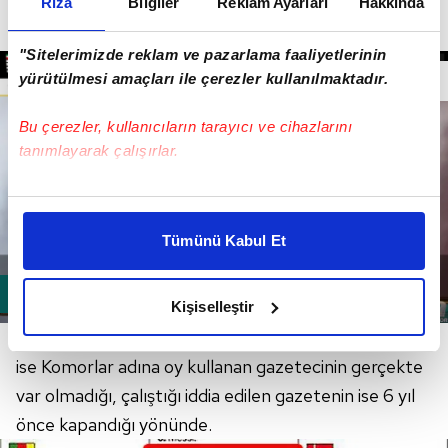
Rıza
Bilgiler
Reklam Ayarları
Hakkında
dergisinin sıralamayı tam tersi şeklinde manipüle
ettiğini belirtti.
"Sitelerimizde reklam ve pazarlama faaliyetlerinin
yürütülmesi amaçları ile çerezler kullanılmaktadır.
Bu çerezler, kullanıcıların tarayıcı ve cihazlarını
tanımlayarak çalışırlar.
Bu çerezlere izin vermeniz halinde sizlere özel
kişiselleştirilmiş reklamlar sunabilir, sayfalarımızda sizlere
Tümünü Kabul Et
daha iyi reklam deneyimi yaşatabiliriz. Bunu yaparken
amacımızın size daha iyi bir reklam deneyimi sunmak
olduğunu ve sizlere en iyi içerikleri sunabilmek adına
Kişiselleştir
elimizden gelen çabayı gösterdiğimizi ve bu noktada,
İtalyan basınının gündeme getirdiği diğer bir ayrıntı
reklamların maliyetlerimizi karşılamak noktasında tek gelir
ise Komorlar adına oy kullanan gazetecinin gerçekte
kalemimiz olduğunu sizlere hatırlatmak isteriz.
var olmadığı, çalıştığı iddia edilen gazetenin ise 6 yıl
Her halükârda, kullanıcılar, bu çerezlere izin vermedikleri
önce kapandığı yönünde.
takdirde, kullanıcılara hedefli reklamlar