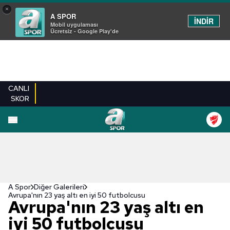
×
A SPOR
İNDİR
Mobil uygulaması
Ücretsiz - Google Play'de
CANLI
SKOR
EN YENILER
BEŞIKTAŞ
FENERBAHÇE
GALATASARAY
TRABZONSPO
A Spor
Diğer Galerileri
Avrupa'nın 23 yaş altı en iyi 50 futbolcusu
Avrupa'nın 23 yaş altı en
iyi 50 futbolcusu