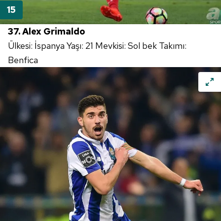
hazırlanmış Aydınlatma Metnimizi okumak ve sitemizde
ilgili mevzuata uygun olarak kullanılan çerezlerle ilgili bilgi
37. Alex Grimaldo
almak için lütfen
tıklayınız
.
Ülkesi: İspanya Yaşı: 21 Mevkisi: Sol bek Takımı:
Benfica