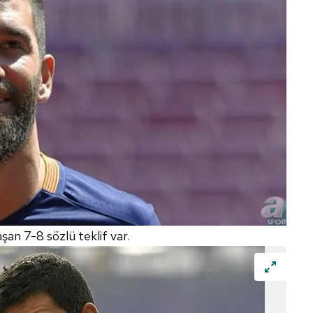
 çerezlerle ilgili bilgi almak için lütfen
tıklayınız
.
şan 7-8 sözlü teklif var.