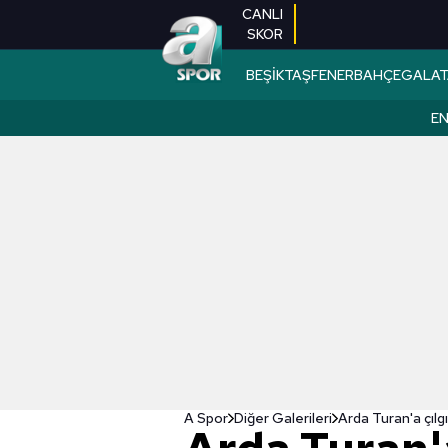
CANLI
SKOR
BEŞİKTAŞ
FENERBAHÇE
GALAT
EN
A Spor
Diğer Galerileri
Arda Turan'a çılgı