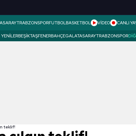
ASARAY
TRABZONSPOR
FUTBOL
BASKETBOL
VİDEO
CANLI YA
 YENILER
BEŞIKTAŞ
FENERBAHÇE
GALATASARAY
TRABZONSPOR
DI
n teklif!