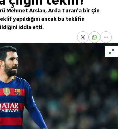
 çılgın teklif!
ü Mehmet Arslan, Arda Turan'a bir Çin
klif yapıldığını ancak bu teklifin
diğini iddia etti.