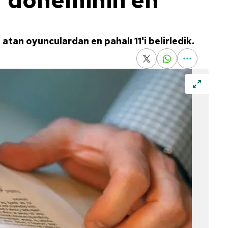
r döneminin en
tan oyunculardan en pahalı 11'i belirledik.