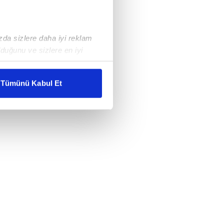
ızda sizlere daha iyi reklam
duğunu ve sizlere en iyi
liyetlerimizi karşılamak
Tümünü Kabul Et
ar gösterilmeyecektir."
çerezler kullanılmaktadır. Bu
u hizmetlerinin sunulması
i ve sizlere yönelik
nılacaktır.
kin detaylı bilgi için Ayarlar
ak ve sitemizde ilgili