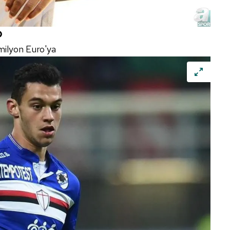
 çerezlerle ilgili bilgi almak için lütfen
tıklayınız
.
O
milyon Euro'ya