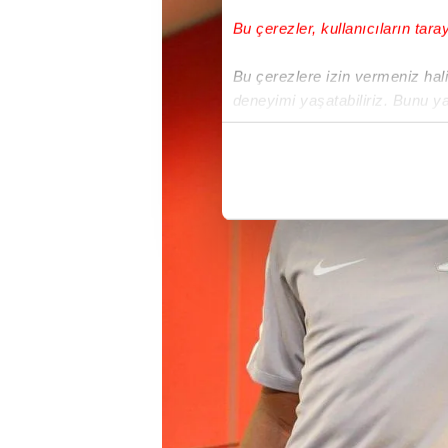
Bu çerezler, kullanıcıların tara
Bu çerezlere izin vermeniz halin
deneyimi yaşatabiliriz. Bunu y
içerikleri sunabilmek adına el
noktasında tek gelir kalemimiz 
Her halükârda, kullanıcılar, bu 
Sizlere daha iyi bir hizmet sun
çerezler vasıtasıyla çeşitli kiş
amacıyla kullanılmaktadır. Diğer
reklam/pazarlama faaliyetlerinin
Çerezlere ilişkin tercihlerinizi 
butonuna tıklayabilir,
Çerez Bi
6698 sayılı Kişisel Verilerin 