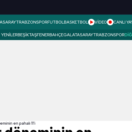
ASARAY
TRABZONSPOR
FUTBOL
BASKETBOL
VİDEO
CANLI YA
 YENILER
BEŞIKTAŞ
FENERBAHÇE
GALATASARAY
TRABZONSPOR
DI
minin en pahalı 11'i