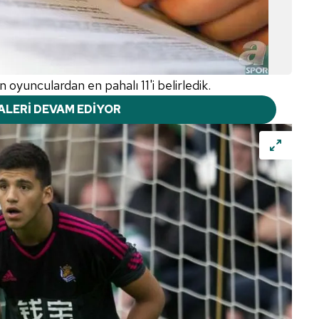
oyunculardan en pahalı 11'i belirledik.
ALERİ DEVAM EDİYOR