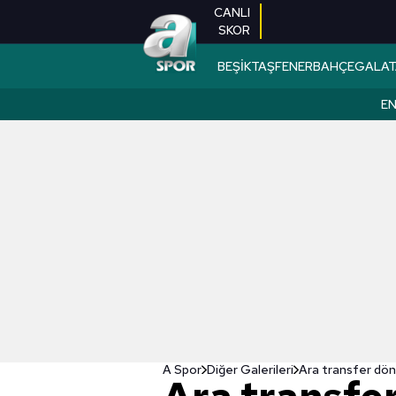
CANLI
SKOR
BEŞİKTAŞ
FENERBAHÇE
GALAT
EN
A Spor
Diğer Galerileri
Ara transfer döne