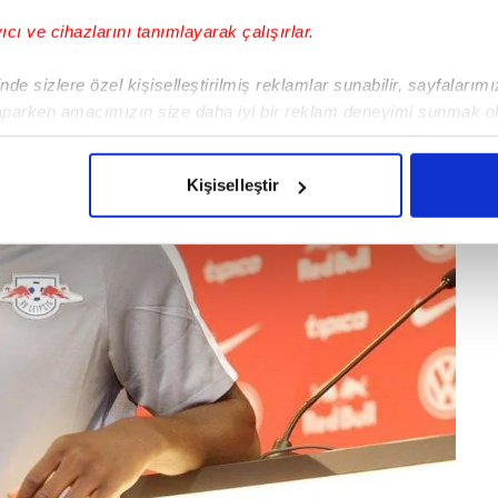
yıcı ve cihazlarını tanımlayarak çalışırlar.
de sizlere özel kişiselleştirilmiş reklamlar sunabilir, sayfalarım
aparken amacımızın size daha iyi bir reklam deneyimi sunmak ol
imizden gelen çabayı gösterdiğimizi ve bu noktada, reklamların ma
olduğunu sizlere hatırlatmak isteriz.
Kişiselleştir
çerezlere izin vermedikleri takdirde, kullanıcılara hedefli reklaml
abilmek için İnternet Sitemizde kendimize ve üçüncü kişilere ait 
isel verileriniz işlenmekte olup gerekli olan çerezler bilgi toplum
 çerezler, sitemizin daha işlevsel kılınması ve kişiselleştirilmes
 yapılması, amaçlarıyla sınırlı olarak açık rızanız dahilinde kulla
aşağıda yer alan panel vasıtasıyla belirleyebilirsiniz. Çerezlere iliş
lgilendirme Metnimizi
ziyaret edebilirsiniz.
Korunması Kanunu uyarınca hazırlanmış Aydınlatma Metnimizi okum