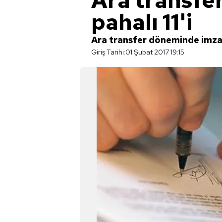
Ara transfe
pahalı 11'i
Ara transfer döneminde imza a
Giriş Tarihi:
01 Şubat 2017 19:15