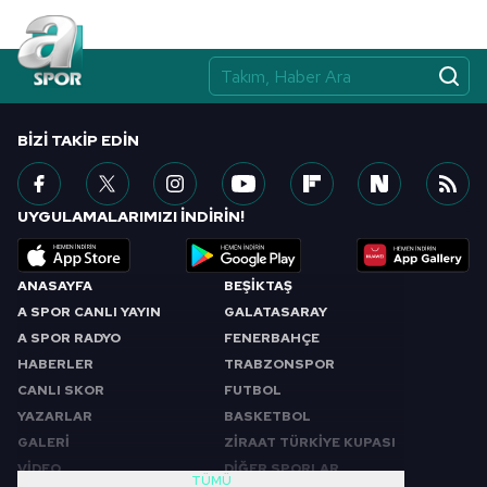
BIZI TAKIP EDIN
UYGULAMALARIMIZI İNDİRİN!
ANASAYFA
BEŞİKTAŞ
A SPOR CANLI YAYIN
GALATASARAY
A SPOR RADYO
FENERBAHÇE
HABERLER
TRABZONSPOR
CANLI SKOR
FUTBOL
YAZARLAR
BASKETBOL
GALERİ
ZİRAAT TÜRKİYE KUPASI
VİDEO
DİĞER SPORLAR
TÜMÜ