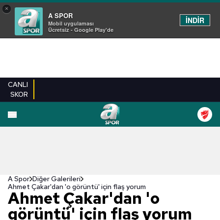
×
A SPOR
İNDİR
Mobil uygulaması
Ücretsiz - Google Play'de
CANLI
SKOR
EN YENILER
BEŞIKTAŞ
FENERBAHÇE
GALATASARAY
TRABZONSPO
A Spor
Diğer Galerileri
Ahmet Çakar'dan 'o görüntü' için flaş yorum
Ahmet Çakar'dan 'o
görüntü' için flaş yorum