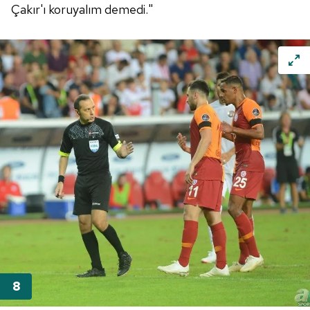
Çakır'ı koruyalım demedi."