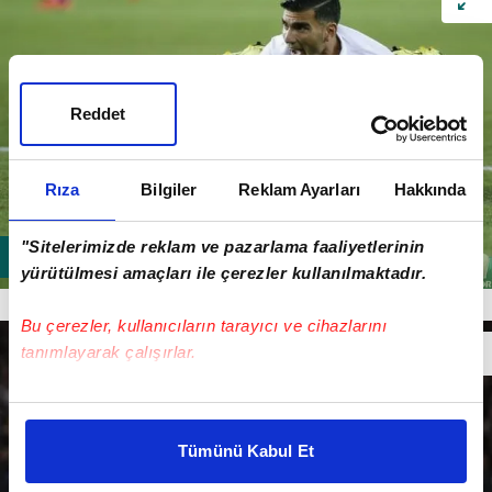
Reddet
Rıza
Bilgiler
Reklam Ayarları
Hakkında
"Sitelerimizde reklam ve pazarlama faaliyetlerinin
yürütülmesi amaçları ile çerezler kullanılmaktadır.
Jose Antonio Reyes - Galatasaray
Bu çerezler, kullanıcıların tarayıcı ve cihazlarını
tanımlayarak çalışırlar.
Bu çerezlere izin vermeniz halinde sizlere özel
kişiselleştirilmiş reklamlar sunabilir, sayfalarımızda sizlere
Tümünü Kabul Et
daha iyi reklam deneyimi yaşatabiliriz. Bunu yaparken
amacımızın size daha iyi bir reklam deneyimi sunmak