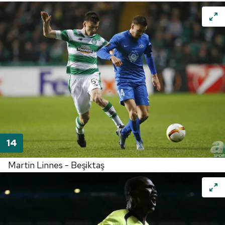
Çerezlere ilişkin tercihlerinizi aşağıda yer alan panel
vasıtasıyla belirleyebilirsiniz. Çerezlere ilişkin detaylı bilgi
için Ayarlar butonuna tıklayabilir,
Çerez Bilgilendirme
Metnimizi
ziyaret edebilirsiniz.
6698 sayılı Kişisel Verilerin Korunması Kanunu uyarınca
hazırlanmış Aydınlatma Metnimizi okumak ve sitemizde
ilgili mevzuata uygun olarak kullanılan çerezlerle ilgili bilgi
almak için lütfen
tıklayınız
.
Martin Linnes - Beşiktaş