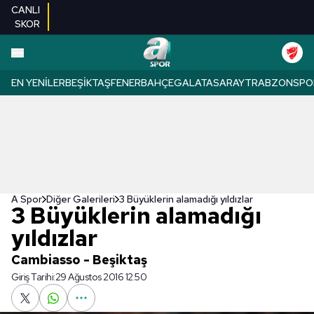
CANLI
SKOR
EN YENILER
BEŞIKTAŞ
FENERBAHÇE
GALATASARAY
TRABZONSPO
A Spor
Diğer Galerileri
3 Büyüklerin alamadığı yıldızlar
3 Büyüklerin alamadığı
yıldızlar
Cambiasso - Beşiktaş
Giriş Tarihi:
29 Ağustos 2016 12:50