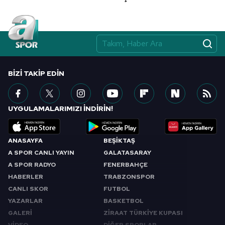
BIZI TAKIP EDIN
UYGULAMALARIMIZI İNDİRİN!
ANASAYFA
BEŞİKTAŞ
A SPOR CANLI YAYIN
GALATASARAY
A SPOR RADYO
FENERBAHÇE
HABERLER
TRABZONSPOR
CANLI SKOR
FUTBOL
YAZARLAR
BASKETBOL
GALERİ
ZİRAAT TÜRKİYE KUPASI
VİDEO
DİĞER SPORLAR