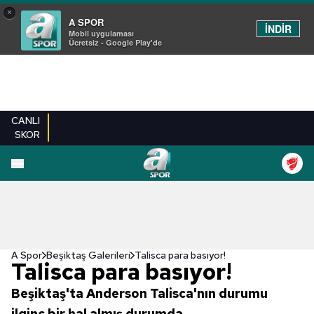
×
A SPOR
İNDİR
Mobil uygulaması
Ücretsiz - Google Play'de
CANLI
SKOR
EN YENILER
BEŞIKTAŞ
FENERBAHÇE
GALATASARAY
TRABZONSPO
A Spor
Beşiktaş Galerileri
Talisca para basıyor!
Talisca para basıyor!
Beşiktaş'ta Anderson Talisca'nın durumu
ilginç bir hal almış durumda.