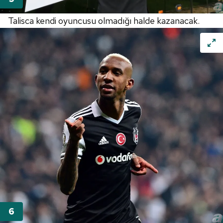
için Ayarlar butonuna tıklayabilir,
Çerez Bilgilendirme
Metnimizi
ziyaret edebilirsiniz.
Talisca kendi oyuncusu olmadığı halde kazanacak.
6698 sayılı Kişisel Verilerin Korunması Kanunu uyarınca
hazırlanmış Aydınlatma Metnimizi okumak ve sitemizde
ilgili mevzuata uygun olarak kullanılan çerezlerle ilgili bilgi
almak için lütfen
tıklayınız
.