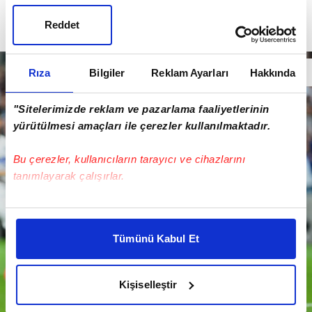
Reddet
Rıza
Bilgiler
Reklam Ayarları
Hakkında
"Sitelerimizde reklam ve pazarlama faaliyetlerinin
yürütülmesi amaçları ile çerezler kullanılmaktadır.
Bu çerezler, kullanıcıların tarayıcı ve cihazlarını
tanımlayarak çalışırlar.
Bu çerezlere izin vermeniz halinde sizlere özel
kişiselleştirilmiş reklamlar sunabilir, sayfalarımızda sizlere
Tümünü Kabul Et
daha iyi reklam deneyimi yaşatabiliriz. Bunu yaparken
amacımızın size daha iyi bir reklam deneyimi sunmak
olduğunu ve sizlere en iyi içerikleri sunabilmek adına
Kişiselleştir
elimizden gelen çabayı gösterdiğimizi ve bu noktada,
reklamların maliyetlerimizi karşılamak noktasında tek gelir