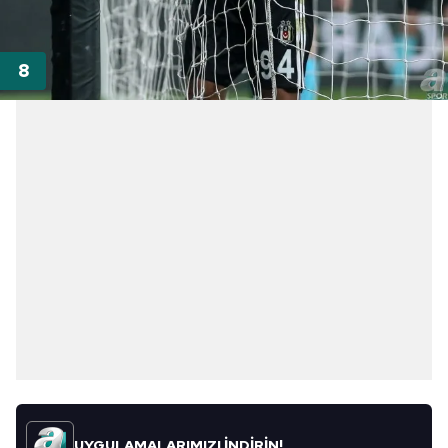
UYGULAMALARIMIZI İNDİRİN!