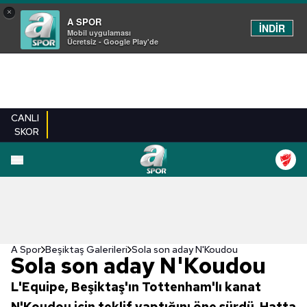
×
A SPOR
İNDİR
Mobil uygulaması
Ücretsiz - Google Play'de
CANLI
SKOR
EN YENILER
BEŞIKTAŞ
FENERBAHÇE
GALATASARAY
TRABZONSPO
A Spor
Beşiktaş Galerileri
Sola son aday N'Koudou
Sola son aday N'Koudou
L'Equipe, Beşiktaş'ın Tottenham'lı kanat
N'Koudou için teklif yaptığını öne sürdü. Hatta