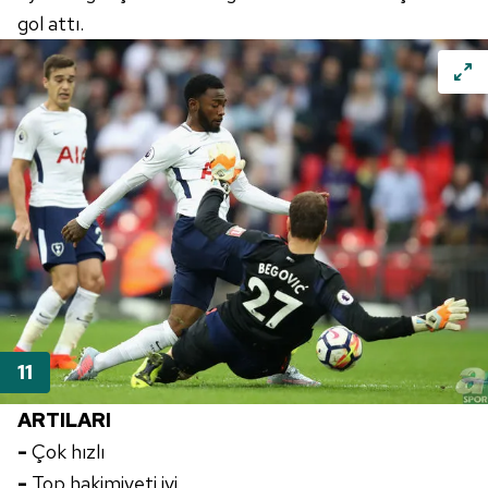
gol attı.
ARTILARI
-
Çok hızlı
-
Top hakimiyeti iyi