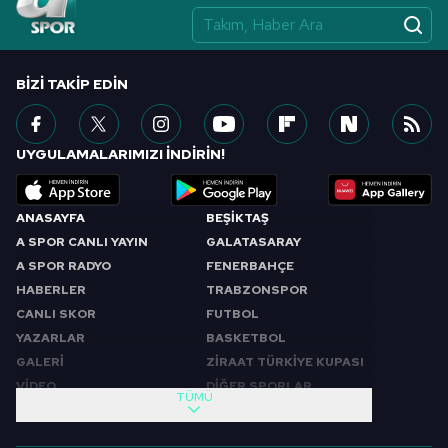
BIZI TAKIP EDIN
UYGULAMALARIMIZI İNDİRİN!
ANASAYFA
BEŞİKTAŞ
A SPOR CANLI YAYIN
GALATASARAY
A SPOR RADYO
FENERBAHÇE
HABERLER
TRABZONSPOR
CANLI SKOR
FUTBOL
YAZARLAR
BASKETBOL
GALERİ
ZİRAAT TÜRKİYE KUPASI
VİDEO
DİĞER SPORLAR
TÜMÜ
PROGRAMLAR
VIDEO