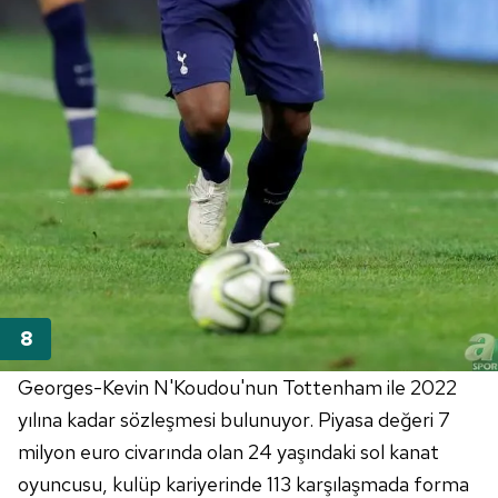
vasıtasıyla belirleyebilirsiniz. Çerezlere ilişkin detaylı bilgi
için Ayarlar butonuna tıklayabilir,
Çerez Bilgilendirme
Metnimizi
ziyaret edebilirsiniz.
6698 sayılı Kişisel Verilerin Korunması Kanunu uyarınca
hazırlanmış Aydınlatma Metnimizi okumak ve sitemizde
ilgili mevzuata uygun olarak kullanılan çerezlerle ilgili bilgi
almak için lütfen
tıklayınız
.
Georges-Kevin N'Koudou'nun Tottenham ile 2022
yılına kadar sözleşmesi bulunuyor. Piyasa değeri 7
milyon euro civarında olan 24 yaşındaki sol kanat
oyuncusu, kulüp kariyerinde 113 karşılaşmada forma