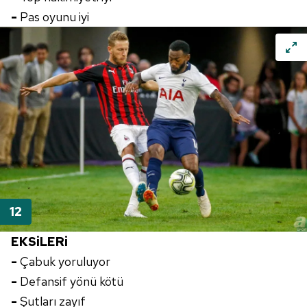
-
Pas oyunu iyi
EKSiLERi
-
Çabuk yoruluyor
-
Defansif yönü kötü
-
Şutları zayıf