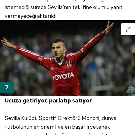
istemediği sürece Sevilla'nın teklifine olumlu yanıt
6698 sayılı Kişisel Verilerin Korunması Kanunu uyarınca
hazırlanmış Aydınlatma Metnimizi okumak ve sitemizde
vermeyeceği aktarıldı.
ilgili mevzuata uygun olarak kullanılan çerezlerle ilgili bilgi
almak için lütfen
tıklayınız
.
Ucuza getiriyor, parlatıp satıyor
Sevilla Kulübü Sportif Direktörü Monchi, dünya
futbolunun en önemli ve en başarılı yetenek