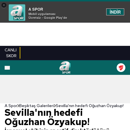
×
A SPOR
İNDİR
Mobil uygulaması
Ücretsiz - Google Play'de
CANLI
SKOR
EN YENILER
BEŞIKTAŞ
FENERBAHÇE
GALATASARAY
TRABZONSPO
A Spor
Beşiktaş Galerileri
Sevilla'nın hedefi Oğuzhan Özyakup!
Sevilla'nın hedefi
Oğuzhan Özyakup!