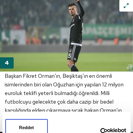
Başkan Fikret Orman'ın, Beşiktaş'ın en önemli
isimlerinden biri olan Oğuzhan için yapılan 12 milyon
euroluk teklifi yeterli bulmadığı öğrenildi. Milli
futbolcuyu gelecekte çok daha cazip bir bedel
karşılığında elden çıkarmaya sıcak bakan Orman'ın,
Oğuzhan'la ilgilenen Inter ve Monaco'nun tekliflerini
de beklediği ifade edildi.
Reddet