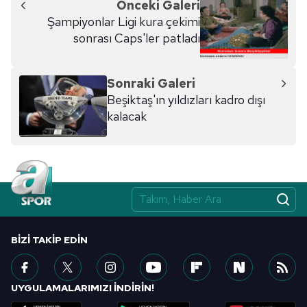
Önceki Galeri
Şampiyonlar Ligi kura çekimi
sonrası Caps'ler patladı
Sonraki Galeri
Beşiktaş'ın yıldızları kadro dışı
kalacak
BIZI TAKIP EDIN
UYGULAMALARIMIZI İNDİRİN!