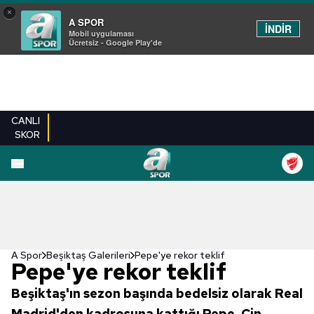
×
A SPOR
İNDİR
Mobil uygulaması
Ücretsiz - Google Play'de
CANLI
SKOR
EN YENILER
BEŞIKTAŞ
FENERBAHÇE
GALATASARAY
TRABZONSPO
A Spor
Beşiktaş Galerileri
Pepe'ye rekor teklif
Pepe'ye rekor teklif
Beşiktaş'ın sezon başında bedelsiz olarak Real
Madrid'den kadrosuna kattığı Pepe, Çin