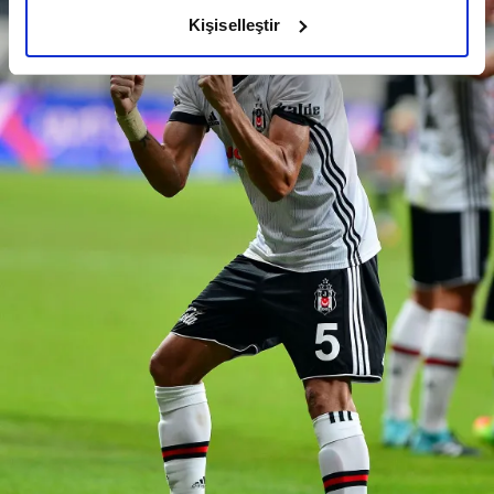
olduğunu ve sizlere en iyi içerikleri sunabilmek adına
Kişiselleştir
elimizden gelen çabayı gösterdiğimizi ve bu noktada,
reklamların maliyetlerimizi karşılamak noktasında tek gelir
kalemimiz olduğunu sizlere hatırlatmak isteriz.
Her halükârda, kullanıcılar, bu çerezlere izin vermedikleri
takdirde, kullanıcılara hedefli reklamlar
gösterilmeyecektir."
Sizlere daha iyi bir hizmet sunabilmek için İnternet
Sitemizde kendimize ve üçüncü kişilere ait çerezler
kullanılmaktadır. Bu çerezler vasıtasıyla çeşitli kişisel
verileriniz işlenmekte olup gerekli olan çerezler bilgi
toplumu hizmetlerinin sunulması amacıyla
kullanılmaktadır. Diğer çerezler, sitemizin daha işlevsel
kılınması ve kişiselleştirilmesi ve sizlere yönelik
reklam/pazarlama faaliyetlerinin yapılması, amaçlarıyla
sınırlı olarak açık rızanız dahilinde kullanılacaktır.