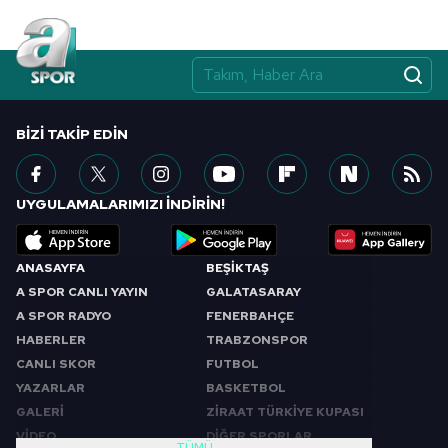
BIZI TAKIP EDIN
UYGULAMALARIMIZI İNDİRİN!
ANASAYFA
BEŞİKTAŞ
A SPOR CANLI YAYIN
GALATASARAY
A SPOR RADYO
FENERBAHÇE
HABERLER
TRABZONSPOR
CANLI SKOR
FUTBOL
YAZARLAR
BASKETBOL
GALERİ
ZİRAAT TÜRKİYE KUPASI
VİDEO
DİĞER SPORLAR
TÜMÜ