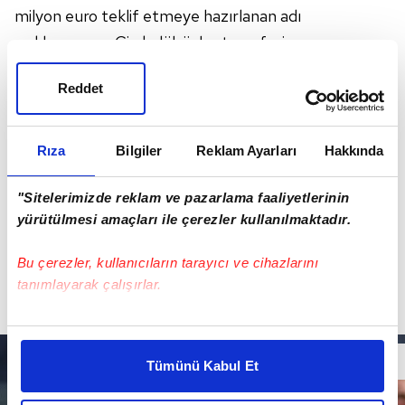
milyon euro teklif etmeye hazırlanan adı
açıklanmayan Çin kulübü, bu transferi
gerçekleştirmek için kararlı gözüküyor.
Reddet
Rıza
Bilgiler
Reklam Ayarları
Hakkında
"Sitelerimizde reklam ve pazarlama faaliyetlerinin
yürütülmesi amaçları ile çerezler kullanılmaktadır.
Bu çerezler, kullanıcıların tarayıcı ve cihazlarını
tanımlayarak çalışırlar.
Bu çerezlere izin vermeniz halinde sizlere özel
kişiselleştirilmiş reklamlar sunabilir, sayfalarımızda sizlere
Tümünü Kabul Et
daha iyi reklam deneyimi yaşatabiliriz. Bunu yaparken
amacımızın size daha iyi bir reklam deneyimi sunmak