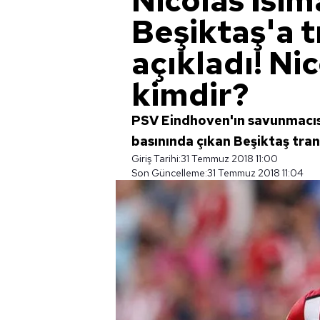
Nicolas Isim
Beşiktaş'a t
açıkladı! Ni
kimdir?
PSV Eindhoven'ın savunmacısı
basınında çıkan Beşiktaş trans
Giriş Tarihi:
31 Temmuz 2018 11:00
Son Güncelleme:
31 Temmuz 2018 11:04