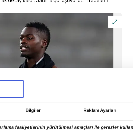
fak detay kaldı. Sabırla görüşüyoruz." ifadelerini
Bilgiler
Reklam Ayarları
rlama faaliyetlerinin yürütülmesi amaçları ile çerezler kullan