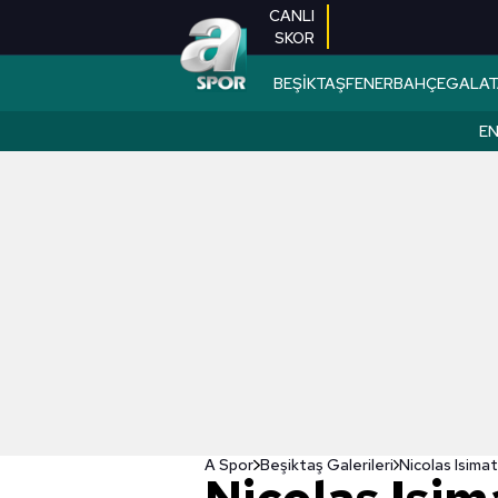
CANLI
SKOR
BEŞİKTAŞ
FENERBAHÇE
GALAT
EN
A Spor
Beşiktaş Galerileri