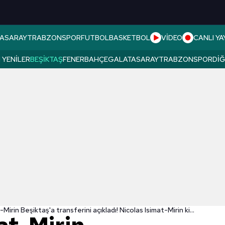
ASARAY
TRABZONSPOR
FUTBOL
BASKETBOL
VİDEO
CANLI YA
 YENILER
BEŞIKTAŞ
FENERBAHÇE
GALATASARAY
TRABZONSPOR
DI
Nicolas Isimat-Mirin Beşiktaş'a transferini açıkladı! Nicolas Isimat-Mirin kimdir?