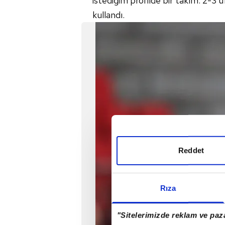
istediğim profilde bir takım. 2-3 u
kullandı.
Reddet
Rıza
"Sitelerimizde reklam ve paza