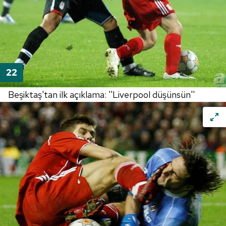
Beşiktaş'tan ilk açıklama: ''Liverpool düşünsün''