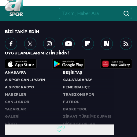
BIZI TAKIP EDIN
UYGULAMALARIMIZI İNDİRİN!
ANASAYFA
BEŞİKTAŞ
A SPOR CANLI YAYIN
GALATASARAY
A SPOR RADYO
FENERBAHÇE
HABERLER
TRABZONSPOR
CANLI SKOR
FUTBOL
YAZARLAR
BASKETBOL
GALERİ
ZİRAAT TÜRKİYE KUPASI
VİDEO
DİĞER SPORLAR
TÜMÜ