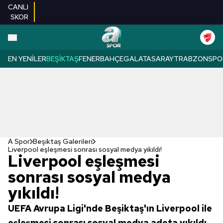
CANLI
SKOR
EN YENILER
BEŞIKTAŞ
FENERBAHÇE
GALATASARAY
TRABZONSPO
A Spor
Beşiktaş Galerileri
Liverpool eşleşmesi sonrası sosyal medya yıkıldı!
Liverpool eşleşmesi
sonrası sosyal medya
yıkıldı!
UEFA Avrupa Ligi'nde Beşiktaş'ın Liverpool ile
eşleşmesi sonrası sosyal medya adeta yıkıldı.