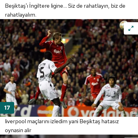
Beşiktaş'ı İngiltere ligine... Siz de rahatlayın, biz de
rahatlayalım.
liverpool maçlarını izledim yani Beşiktaş hatasız
oynasin alir