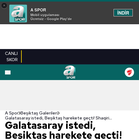
×
A SPOR
İNDİR
Mobil uygulaması
Ücretsiz - Google Play'de
CANLI
SKOR
EN YENILER
BEŞIKTAŞ
FENERBAHÇE
GALATASARAY
TRABZONSPO
A Spor
Beşiktaş Galerileri
Galatasaray istedi, Beşiktaş harekete geçti! Shaqiri...
Galatasaray istedi,
Beşiktaş harekete geçti!