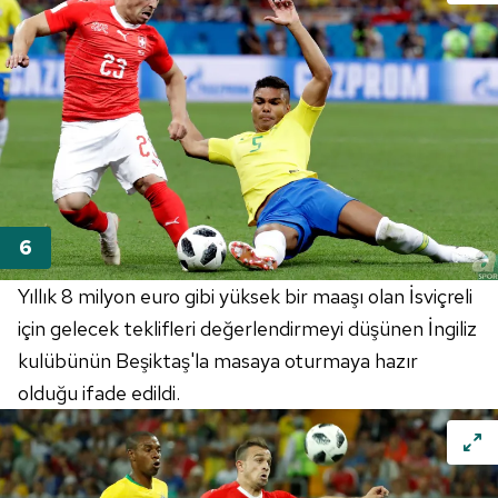
vasıtasıyla belirleyebilirsiniz. Çerezlere ilişkin detaylı bilgi
için Ayarlar butonuna tıklayabilir,
Çerez Bilgilendirme
Metnimizi
ziyaret edebilirsiniz.
6698 sayılı Kişisel Verilerin Korunması Kanunu uyarınca
hazırlanmış Aydınlatma Metnimizi okumak ve sitemizde
ilgili mevzuata uygun olarak kullanılan çerezlerle ilgili bilgi
almak için lütfen
tıklayınız
.
Yıllık 8 milyon euro gibi yüksek bir maaşı olan İsviçreli
için gelecek teklifleri değerlendirmeyi düşünen İngiliz
kulübünün Beşiktaş'la masaya oturmaya hazır
olduğu ifade edildi.