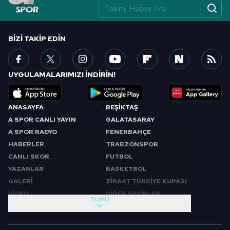
BIZI TAKIP EDIN
UYGULAMALARIMIZI İNDİRİN!
ANASAYFA
BEŞİKTAŞ
A SPOR CANLI YAYIN
GALATASARAY
A SPOR RADYO
FENERBAHÇE
HABERLER
TRABZONSPOR
CANLI SKOR
FUTBOL
YAZARLAR
BASKETBOL
GALERİ
ZİRAAT TÜRKİYE KUPASI
VİDEO
DİĞER SPORLAR
TÜMÜ
PROGRAMLAR
VIDEO