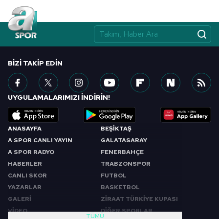
BIZI TAKIP EDIN
UYGULAMALARIMIZI İNDİRİN!
ANASAYFA
BEŞİKTAŞ
A SPOR CANLI YAYIN
GALATASARAY
A SPOR RADYO
FENERBAHÇE
HABERLER
TRABZONSPOR
CANLI SKOR
FUTBOL
YAZARLAR
BASKETBOL
GALERİ
ZİRAAT TÜRKİYE KUPASI
VİDEO
DİĞER SPORLAR
TÜMÜ