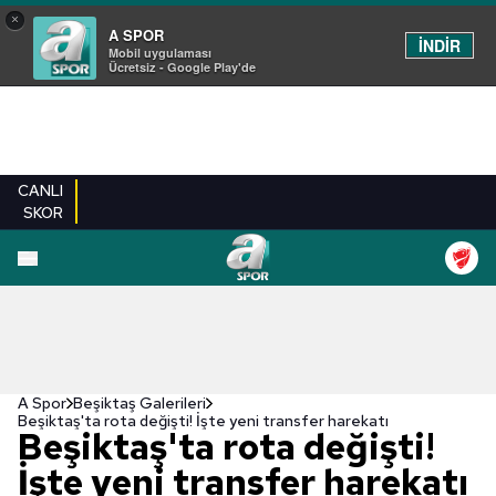
×
A SPOR
İNDİR
Mobil uygulaması
Ücretsiz - Google Play'de
CANLI
SKOR
EN YENILER
BEŞIKTAŞ
FENERBAHÇE
GALATASARAY
TRABZONSPO
A Spor
Beşiktaş Galerileri
Beşiktaş'ta rota değişti! İşte yeni transfer harekatı
Beşiktaş'ta rota değişti!
İşte yeni transfer harekatı