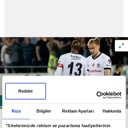
Reddet
Rıza
Bilgiler
Reklam Ayarları
Hakkında
1- Vida satılıp, Atiba sözleşme yenilerse kadroya 1
yeni stoper eklenecek ve bu isim maliyet açısından
"Sitelerimizde reklam ve pazarlama faaliyetlerinin