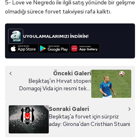
5- Love ve Negredo ile ilgili satış yönünde bir gelişme
olmadığı sürece forvet takviyesi rafa kalktı.
UYGULAMALARIMIZI İNDİRİN!
Önceki Galeri
Beşiktaş'ın Hırvat stoperi
Domagoj Vida için resmi teklif
geldi! 18 milyon euro
Sonraki Galeri
Beşiktaş'a forvet için sürpriz
aday: Girona'dan Cristhian Stuani