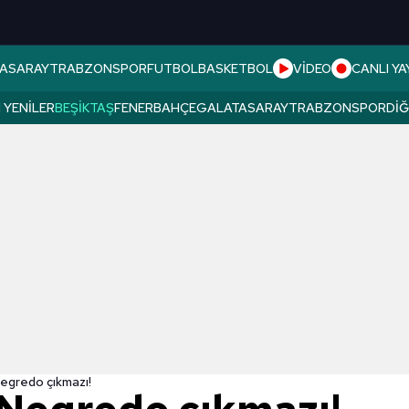
ASARAY
TRABZONSPOR
FUTBOL
BASKETBOL
VİDEO
CANLI YA
 YENILER
BEŞIKTAŞ
FENERBAHÇE
GALATASARAY
TRABZONSPOR
DI
egredo çıkmazı!