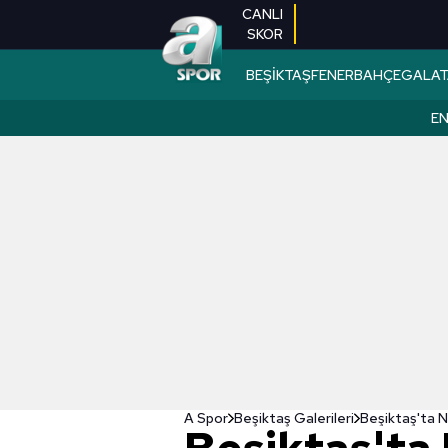
CANLI
SKOR
BEŞİKTAŞ
FENERBAHÇE
GALAT
EN
A Spor
Beşiktaş Galerileri
Beşiktaş'ta N