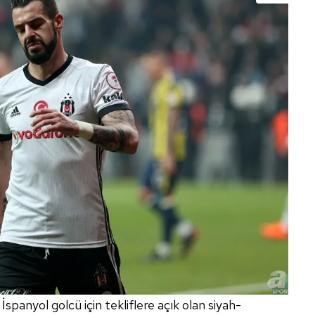
 çerezlerle ilgili bilgi almak için lütfen
tıklayınız
.
panyol golcü için tekliflere açık olan siyah-