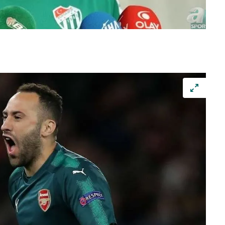
 çerezlerle ilgili bilgi almak için lütfen
tıklayınız
.