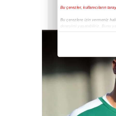
Bu çerezler, kullanıcıların tara
Bu çerezlere izin vermeniz halin
deneyimi yaşatabiliriz. Bunu y
içerikleri sunabilmek adına el
noktasında tek gelir kalemimiz 
Her halükârda, kullanıcılar, bu 
Sizlere daha iyi bir hizmet sun
çerezler vasıtasıyla çeşitli kiş
amacıyla kullanılmaktadır. Diğer
reklam/pazarlama faaliyetlerinin
Çerezlere ilişkin tercihlerinizi 
butonuna tıklayabilir,
Çerez Bi
6698 sayılı Kişisel Verilerin 