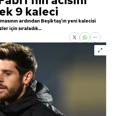
Fabri'nin acısını
ek 9 kaleci
lmasının ardından Beşiktaş'ın yeni kalecisi
er için sıraladık...