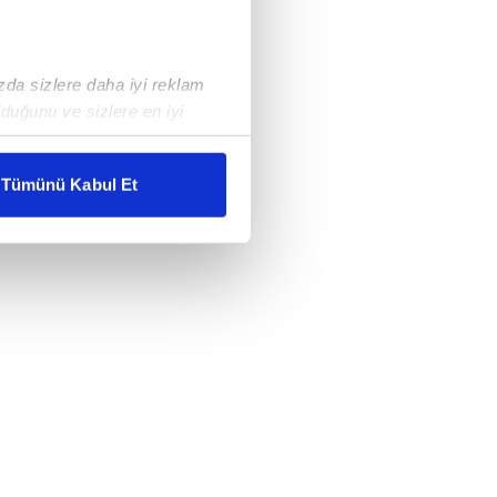
ızda sizlere daha iyi reklam
duğunu ve sizlere en iyi
liyetlerimizi karşılamak
Tümünü Kabul Et
ar gösterilmeyecektir."
çerezler kullanılmaktadır. Bu
u hizmetlerinin sunulması
i ve sizlere yönelik
nılacaktır.
kin detaylı bilgi için Ayarlar
ak ve sitemizde ilgili