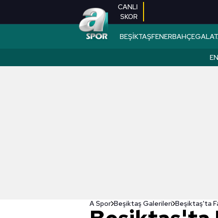
CANLI
SKOR
BEŞİKTAŞ
FENERBAHÇE
GALAT
EN
A Spor
Beşiktaş Galerileri
Beşiktaş'ta Fa