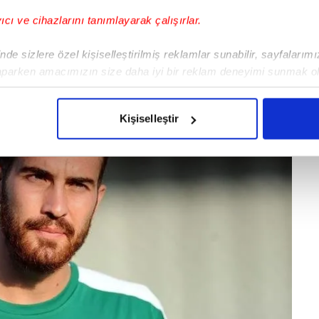
yıcı ve cihazlarını tanımlayarak çalışırlar.
de sizlere özel kişiselleştirilmiş reklamlar sunabilir, sayfalarım
aparken amacımızın size daha iyi bir reklam deneyimi sunmak ol
imizden gelen çabayı gösterdiğimizi ve bu noktada, reklamların ma
olduğunu sizlere hatırlatmak isteriz.
Kişiselleştir
çerezlere izin vermedikleri takdirde, kullanıcılara hedefli reklaml
abilmek için İnternet Sitemizde kendimize ve üçüncü kişilere ait 
isel verileriniz işlenmekte olup gerekli olan çerezler bilgi toplum
 çerezler, sitemizin daha işlevsel kılınması ve kişiselleştirilmes
 yapılması, amaçlarıyla sınırlı olarak açık rızanız dahilinde kulla
aşağıda yer alan panel vasıtasıyla belirleyebilirsiniz. Çerezlere iliş
lgilendirme Metnimizi
ziyaret edebilirsiniz.
Korunması Kanunu uyarınca hazırlanmış Aydınlatma Metnimizi okum