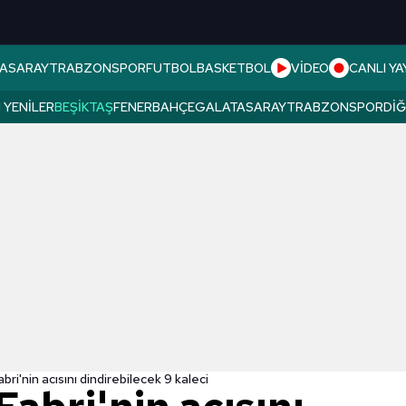
ASARAY
TRABZONSPOR
FUTBOL
BASKETBOL
VİDEO
CANLI YA
 YENILER
BEŞIKTAŞ
FENERBAHÇE
GALATASARAY
TRABZONSPOR
DI
bri'nin acısını dindirebilecek 9 kaleci