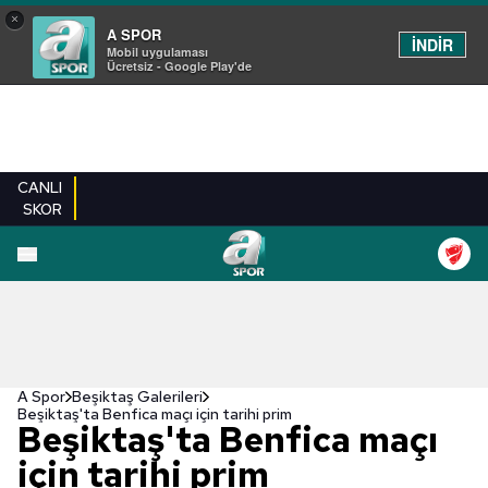
×
A SPOR
İNDİR
Mobil uygulaması
Ücretsiz - Google Play'de
CANLI
SKOR
EN YENILER
BEŞIKTAŞ
FENERBAHÇE
GALATASARAY
TRABZONSPO
A Spor
Beşiktaş Galerileri
Beşiktaş'ta Benfica maçı için tarihi prim
Beşiktaş'ta Benfica maçı
için tarihi prim