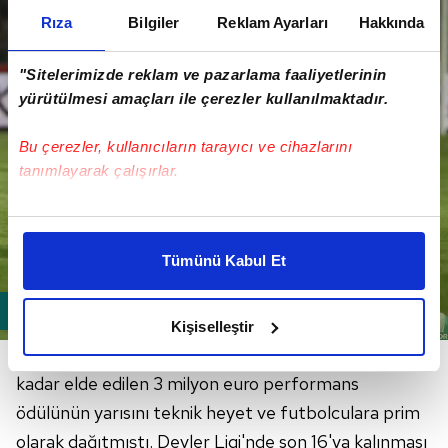
Rıza
Bilgiler
Reklam Ayarları
Hakkında
"Sitelerimizde reklam ve pazarlama faaliyetlerinin
yürütülmesi amaçları ile çerezler kullanılmaktadır.
Bu çerezler, kullanıcıların tarayıcı ve cihazlarını
tanımlayarak çalışırlar.
Bu çerezlere izin vermeniz halinde sizlere özel
kişiselleştirilmiş reklamlar sunabilir, sayfalarımızda sizlere
Tümünü Kabul Et
daha iyi reklam deneyimi yaşatabiliriz. Bunu yaparken
amacımızın size daha iyi bir reklam deneyimi sunmak
olduğunu ve sizlere en iyi içerikleri sunabilmek adına
Kişiselleştir
elimizden gelen çabayı gösterdiğimizi ve bu noktada,
Siyah-beyazlı yönetim, Şampiyonlar Ligi'nde şimdiye
reklamların maliyetlerimizi karşılamak noktasında tek gelir
kadar elde edilen 3 milyon euro performans
kalemimiz olduğunu sizlere hatırlatmak isteriz.
ödülünün yarısını teknik heyet ve futbolculara prim
Her halükârda, kullanıcılar, bu çerezlere izin vermedikleri
olarak dağıtmıştı. Devler Ligi'nde son 16'ya kalınması