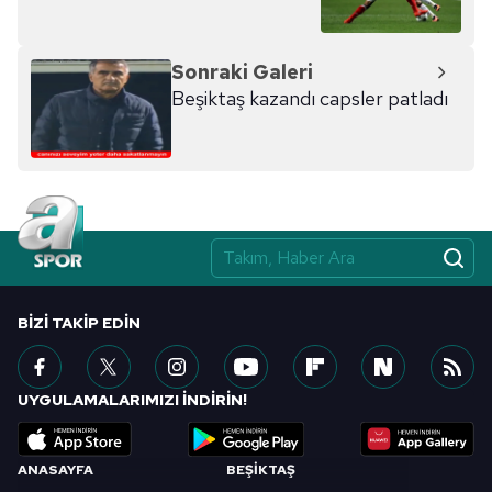
Sonraki Galeri
Beşiktaş kazandı capsler patladı
BIZI TAKIP EDIN
UYGULAMALARIMIZI İNDİRİN!
ANASAYFA
BEŞİKTAŞ