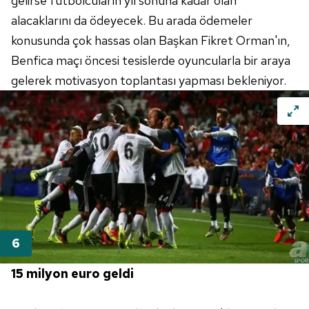
gelirse futbolcuların yıl sonuna kadar olan
hazırlanmış Aydınlatma Metnimizi okumak ve sitemizde
alacaklarını da ödeyecek. Bu arada ödemeler
ilgili mevzuata uygun olarak kullanılan çerezlerle ilgili bilgi
konusunda çok hassas olan Başkan Fikret Orman'ın,
almak için lütfen
tıklayınız
.
Benfica maçı öncesi tesislerde oyuncularla bir araya
gelerek motivasyon toplantası yapması bekleniyor.
15 milyon euro geldi