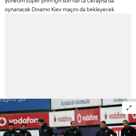
yönetim süper prim için son hafta Ukrayna'da
oynanacak Dinamo Kiev maçını da bekleyecek.