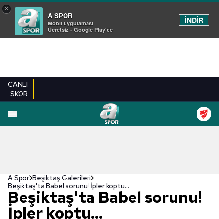
×
A SPOR
İNDİR
Mobil uygulaması
Ücretsiz - Google Play'de
CANLI
SKOR
EN YENILER
BEŞIKTAŞ
FENERBAHÇE
GALATASARAY
TRABZONSPO
A Spor
Beşiktaş Galerileri
Beşiktaş'ta Babel sorunu! İpler koptu...
Beşiktaş'ta Babel sorunu!
İpler koptu...