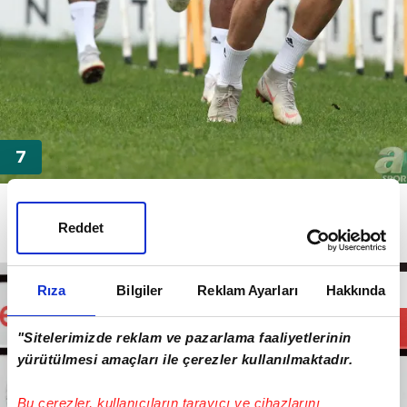
YÖNETİM FİYATI AŞAĞI ÇEKTİ!
Siyah-beyazlı yönetim, Hollandalı yıldıza yaptığı
Reddet
teklifi aşağı çekti.
Rıza
Bilgiler
Reklam Ayarları
Hakkında
"Sitelerimizde reklam ve pazarlama faaliyetlerinin
yürütülmesi amaçları ile çerezler kullanılmaktadır.
Bu çerezler, kullanıcıların tarayıcı ve cihazlarını