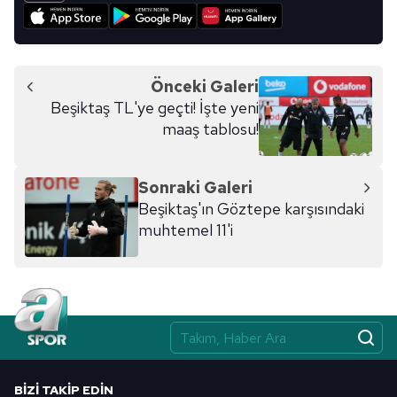
Önceki Galeri
Beşiktaş TL'ye geçti! İşte yeni
maaş tablosu!
Sonraki Galeri
Beşiktaş'ın Göztepe karşısındaki
muhtemel 11'i
BIZI TAKIP EDIN