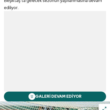
Beşiktaş'ta gelecek sezonun yapılanmasına devam
ediliyor.
GALERİ DEVAM EDİYOR