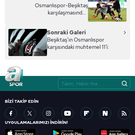
Osmanlıspor-Beşiktaş
karşılaşmasından
göremedikleriniz
Sonraki Galeri
Beşiktaş'ın Osmanlıspor
karşısındaki muhtemel 11'i:
BIZI TAKIP EDIN
UYGULAMALARIMIZI İNDİRİN!