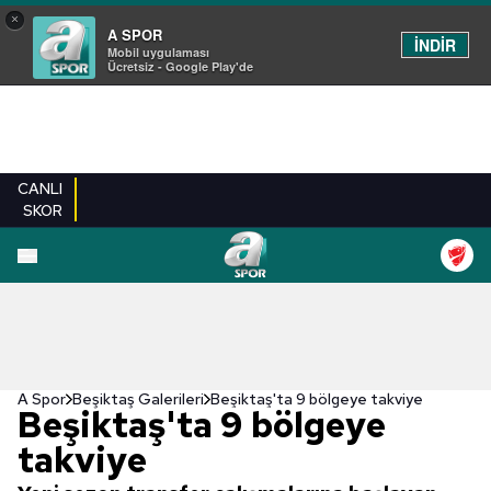
×
A SPOR
İNDİR
Mobil uygulaması
Ücretsiz - Google Play'de
CANLI
SKOR
EN YENILER
BEŞIKTAŞ
FENERBAHÇE
GALATASARAY
TRABZONSPO
A Spor
Beşiktaş Galerileri
Beşiktaş'ta 9 bölgeye takviye
Beşiktaş'ta 9 bölgeye
takviye