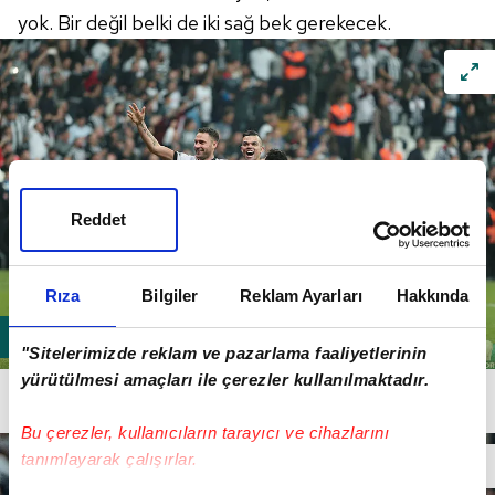
yok. Bir değil belki de iki sağ bek gerekecek.
Reddet
Rıza
Bilgiler
Reklam Ayarları
Hakkında
"Sitelerimizde reklam ve pazarlama faaliyetlerinin
yürütülmesi amaçları ile çerezler kullanılmaktadır.
Pepe ve Tosic tamam ama yaşları soru işareti. Vida ile
Medel stoper oynayabilir, Atınç'ın durumu şüpheli.
Bu çerezler, kullanıcıların tarayıcı ve cihazlarını
tanımlayarak çalışırlar.