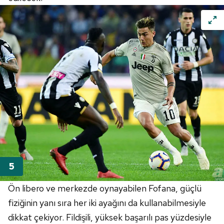
toplumu hizmetlerinin sunulması amacıyla
kullanılmaktadır. Diğer çerezler, sitemizin daha işlevsel
kılınması ve kişiselleştirilmesi ve sizlere yönelik
reklam/pazarlama faaliyetlerinin yapılması, amaçlarıyla
sınırlı olarak açık rızanız dahilinde kullanılacaktır.
Çerezlere ilişkin tercihlerinizi aşağıda yer alan panel
vasıtasıyla belirleyebilirsiniz. Çerezlere ilişkin detaylı bilgi
için Ayarlar butonuna tıklayabilir,
Çerez Bilgilendirme
Metnimizi
ziyaret edebilirsiniz.
6698 sayılı Kişisel Verilerin Korunması Kanunu uyarınca
hazırlanmış Aydınlatma Metnimizi okumak ve sitemizde
ilgili mevzuata uygun olarak kullanılan çerezlerle ilgili bilgi
almak için lütfen
tıklayınız
.
Ön libero ve merkezde oynayabilen Fofana, güçlü
fiziğinin yanı sıra her iki ayağını da kullanabilmesiyle
dikkat çekiyor. Fildişili, yüksek başarılı pas yüzdesiyle