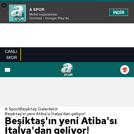
×
A SPOR
İNDİR
Mobil uygulaması
Ücretsiz - Google Play'de
CANLI
SKOR
EN YENILER
BEŞIKTAŞ
FENERBAHÇE
GALATASARAY
TRABZONSPO
A Spor
Beşiktaş Galerileri
Beşiktaş'ın yeni Atiba'sı İtalya'dan geliyor!
Beşiktaş'ın yeni Atiba'sı
İtalya'dan geliyor!