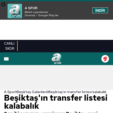
×
A SPOR
İNDİR
Mobil uygulaması
Ücretsiz - Google Play'de
CANLI
SKOR
EN YENILER
BEŞIKTAŞ
FENERBAHÇE
GALATASARAY
TRABZONSPO
A Spor
Beşiktaş Galerileri
Beşiktaş'ın transfer listesi kalabalık
Beşiktaş'ın transfer listesi
kalabalık