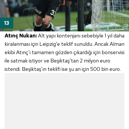
verileriniz işlenmekte olup gerekli olan çerezler bilgi
toplumu hizmetlerinin sunulması amacıyla
kullanılmaktadır. Diğer çerezler, sitemizin daha işlevsel
kılınması ve kişiselleştirilmesi ve sizlere yönelik
reklam/pazarlama faaliyetlerinin yapılması, amaçlarıyla
Atınç Nukan:
Alt yapı kontenjanı sebebiyle 1 yıl daha
sınırlı olarak açık rızanız dahilinde kullanılacaktır.
kiralanması için Leipzig'e teklif sunuldu. Ancak Alman
ekibi Atınç'ı tamamen gözden çıkardığı için bonservisi
Çerezlere ilişkin tercihlerinizi aşağıda yer alan panel
ile satmak istiyor ve Beşiktaş'tan 2 milyon euro
vasıtasıyla belirleyebilirsiniz. Çerezlere ilişkin detaylı bilgi
için Ayarlar butonuna tıklayabilir,
Çerez Bilgilendirme
istendi. Beşiktaş'ın teklifi ise şu an için 500 bin euro.
Metnimizi
ziyaret edebilirsiniz.
6698 sayılı Kişisel Verilerin Korunması Kanunu uyarınca
hazırlanmış Aydınlatma Metnimizi okumak ve sitemizde
ilgili mevzuata uygun olarak kullanılan çerezlerle ilgili bilgi
almak için lütfen
tıklayınız
.