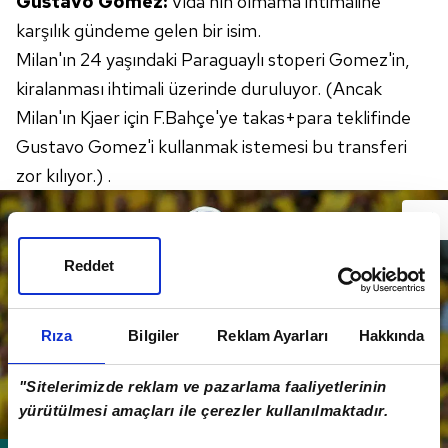
Gustavo Gomez:
Vida'nın olmama ihtimaline
karşılık gündeme gelen bir isim.
Milan'ın 24 yaşındaki Paraguaylı stoperi Gomez'in,
kiralanması ihtimali üzerinde duruluyor. (Ancak
Milan'ın Kjaer için F.Bahçe'ye takas+para teklifinde
Gustavo Gomez'i kullanmak istemesi bu transferi
zor kılıyor.) .
Reddet
Rıza
Bilgiler
Reklam Ayarları
Hakkında
"Sitelerimizde reklam ve pazarlama faaliyetlerinin
yürütülmesi amaçları ile çerezler kullanılmaktadır.