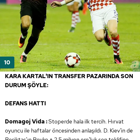
KARA KARTAL'IN TRANSFER PAZARINDA SON
DURUM ŞÖYLE:
DEFANS HATTI
Domagoj Vida :
Stoperde hala ilk tercih. Hırvat
oyuncu ile haftalar öncesinden anlaşıldı. D. Kiev'in de
Beşiktaş'ın Boyko + 2.5 milyon ero'luk son teklifine