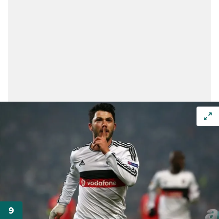
verileriniz işlenmekte olup gerekli olan çerezler bilgi
toplumu hizmetlerinin sunulması amacıyla
kullanılmaktadır. Diğer çerezler, sitemizin daha işlevsel
kılınması ve kişiselleştirilmesi ve sizlere yönelik
reklam/pazarlama faaliyetlerinin yapılması, amaçlarıyla
sınırlı olarak açık rızanız dahilinde kullanılacaktır.
Çerezlere ilişkin tercihlerinizi aşağıda yer alan panel
vasıtasıyla belirleyebilirsiniz. Çerezlere ilişkin detaylı bilgi
için Ayarlar butonuna tıklayabilir,
Çerez Bilgilendirme
Metnimizi
ziyaret edebilirsiniz.
6698 sayılı Kişisel Verilerin Korunması Kanunu uyarınca
hazırlanmış Aydınlatma Metnimizi okumak ve sitemizde
ilgili mevzuata uygun olarak kullanılan çerezlerle ilgili bilgi
almak için lütfen
tıklayınız
.