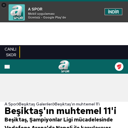
×
A SPOR
İNDİR
Mobil uygulaması
Ücretsiz - Google Play'de
CANLI
SKOR
EN YENILER
BEŞIKTAŞ
FENERBAHÇE
GALATASARAY
TRABZONSPO
A Spor
Beşiktaş Galerileri
Beşiktaş'ın muhtemel 11'i
Beşiktaş'ın muhtemel 11'i
Beşiktaş, Şampiyonlar Ligi mücadelesinde
Vodafone Arena'da Napoli ile karşılaşıyor.