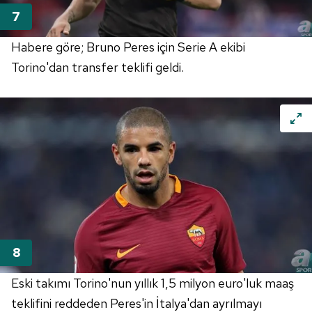
Metnimizi
ziyaret edebilirsiniz.
Habere göre; Bruno Peres için Serie A ekibi
6698 sayılı Kişisel Verilerin Korunması Kanunu uyarınca
hazırlanmış Aydınlatma Metnimizi okumak ve sitemizde
Torino'dan transfer teklifi geldi.
ilgili mevzuata uygun olarak kullanılan çerezlerle ilgili bilgi
almak için lütfen
tıklayınız
.
Eski takımı Torino'nun yıllık 1,5 milyon euro'luk maaş
teklifini reddeden Peres'in İtalya'dan ayrılmayı