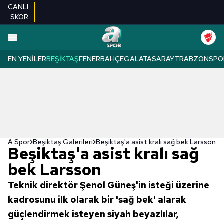
CANLI
SKOR
EN YENILER
BEŞIKTAŞ
FENERBAHÇE
GALATASARAY
TRABZONSPO
A Spor
Beşiktaş Galerileri
Beşiktaş'a asist kralı sağ bek Larsson
Beşiktaş'a asist kralı sağ
bek Larsson
Teknik direktör Şenol Güneş'in isteği üzerine
kadrosunu ilk olarak bir 'sağ bek' alarak
güçlendirmek isteyen siyah beyazlılar,