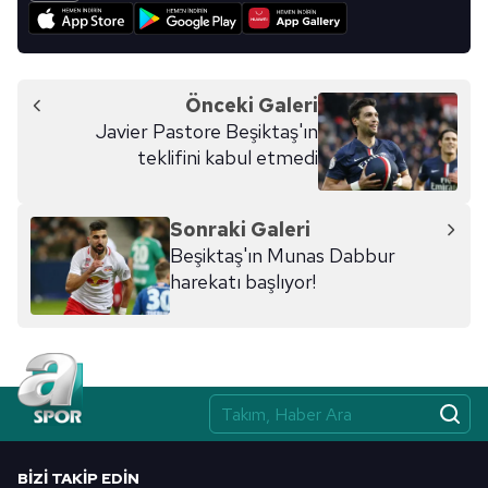
Önceki Galeri
Javier Pastore Beşiktaş'ın
teklifini kabul etmedi
Sonraki Galeri
Beşiktaş'ın Munas Dabbur
harekatı başlıyor!
BIZI TAKIP EDIN