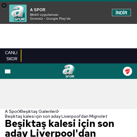
×
A SPOR
İNDİR
Mobil uygulaması
Ücretsiz - Google Play'de
CANLI
SKOR
EN YENILER
BEŞIKTAŞ
FENERBAHÇE
GALATASARAY
TRABZONSPO
A Spor
Beşiktaş Galerileri
Beşiktaş kalesi için son aday Liverpool'dan Mignolet
Beşiktaş kalesi için son
aday Liverpool'dan