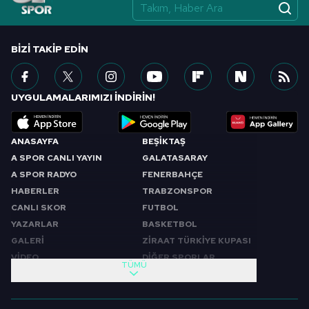
BIZI TAKIP EDIN
UYGULAMALARIMIZI İNDİRİN!
ANASAYFA
BEŞİKTAŞ
A SPOR CANLI YAYIN
GALATASARAY
A SPOR RADYO
FENERBAHÇE
HABERLER
TRABZONSPOR
CANLI SKOR
FUTBOL
YAZARLAR
BASKETBOL
GALERİ
ZİRAAT TÜRKİYE KUPASI
VİDEO
DİĞER SPORLAR
TÜMÜ
PROGRAMLAR
VIDEO
SABAH SPORU
FUTBOL