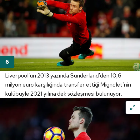
vasıtasıyla belirleyebilirsiniz. Çerezlere ilişkin detaylı bilgi
için Ayarlar butonuna tıklayabilir,
Çerez Bilgilendirme
Metnimizi
ziyaret edebilirsiniz.
6698 sayılı Kişisel Verilerin Korunması Kanunu uyarınca
hazırlanmış Aydınlatma Metnimizi okumak ve sitemizde
ilgili mevzuata uygun olarak kullanılan çerezlerle ilgili bilgi
almak için lütfen
tıklayınız
.
Liverpool'un 2013 yazında Sunderland'den 10,6
milyon euro karşılığında transfer ettiği Mignolet'nin
kulübüyle 2021 yılına dek sözleşmesi bulunuyor.