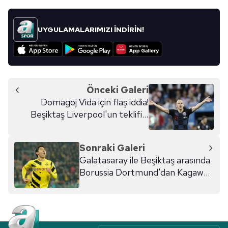
UYGULAMALARIMIZI İNDİRİN!
Önceki Galeri
Domagoj Vida için flaş iddia!
Beşiktaş Liverpool'un teklifini
reddetti!
Sonraki Galeri
Galatasaray ile Beşiktaş arasında
Borussia Dortmund'dan Kagawa
savaşı!