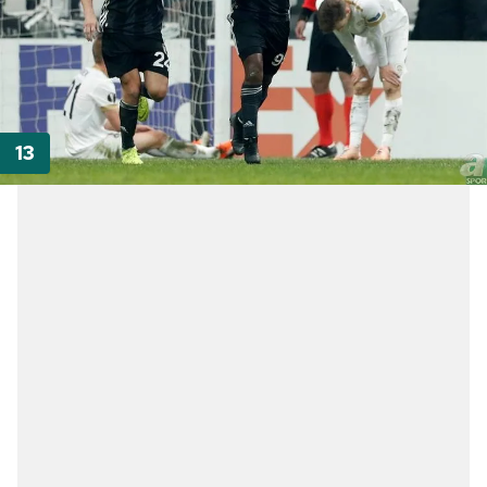
toplumu hizmetlerinin sunulması amacıyla
kullanılmaktadır. Diğer çerezler, sitemizin daha işlevsel
kılınması ve kişiselleştirilmesi ve sizlere yönelik
reklam/pazarlama faaliyetlerinin yapılması, amaçlarıyla
sınırlı olarak açık rızanız dahilinde kullanılacaktır.
Çerezlere ilişkin tercihlerinizi aşağıda yer alan panel
vasıtasıyla belirleyebilirsiniz. Çerezlere ilişkin detaylı bilgi
için Ayarlar butonuna tıklayabilir,
Çerez Bilgilendirme
Metnimizi
ziyaret edebilirsiniz.
6698 sayılı Kişisel Verilerin Korunması Kanunu uyarınca
hazırlanmış Aydınlatma Metnimizi okumak ve sitemizde
ilgili mevzuata uygun olarak kullanılan çerezlerle ilgili bilgi
almak için lütfen
tıklayınız
.