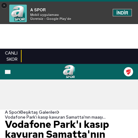
×
A SPOR
İNDİR
Mobil uygulaması
Ücretsiz - Google Play'de
CANLI
SKOR
EN YENILER
BEŞIKTAŞ
FENERBAHÇE
GALATASARAY
TRABZONSPO
A Spor
Beşiktaş Galerileri
Vodafone Park'ı kasıp kavuran Samatta'nın maaşı...
Vodafone Park'ı kasıp
kavuran Samatta'nın