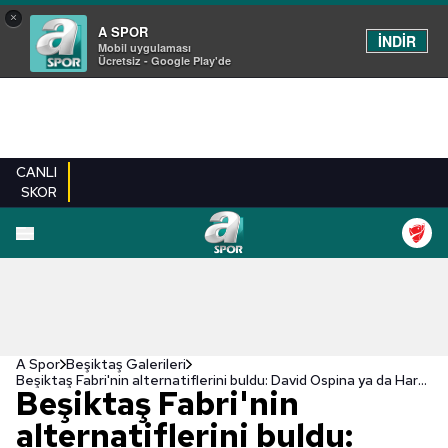
×
A SPOR
İNDİR
Mobil uygulaması
Ücretsiz - Google Play'de
CANLI
SKOR
EN YENILER
BEŞIKTAŞ
FENERBAHÇE
GALATASARAY
TRABZONSPO
A Spor
Beşiktaş Galerileri
Beşiktaş Fabri'nin alternatiflerini buldu: David Ospina ya da Harun Tekin
Beşiktaş Fabri'nin
alternatiflerini buldu: