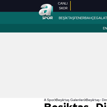
CANLI
SKOR
BEŞİKTAŞ
FENERBAHÇE
GALAT
EN
A Spor
Beşiktaş Galerileri
Beşiktaş- Di