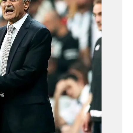
 çerezlerle ilgili bilgi almak için lütfen
tıklayınız
.