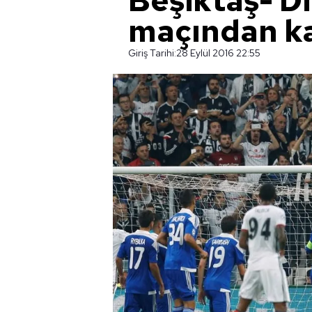
Beşiktaş- D
maçından ka
Giriş Tarihi:
28 Eylül 2016 22:55