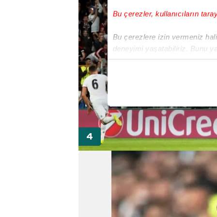
Bu çerezler, kullanıcıların tara
Bu çerezlere izin vermeniz halin
deneyimi yaşatabiliriz. Bunu y
içerikleri sunabilmek adına el
noktasında tek gelir kalemimiz 
Her halükârda, kullanıcılar, bu 
Sizlere daha iyi bir hizmet sun
çerezler vasıtasıyla çeşitli kiş
amacıyla kullanılmaktadır. Diğer
reklam/pazarlama faaliyetlerinin
Çerezlere ilişkin tercihlerinizi 
butonuna tıklayabilir,
Çerez Bi
6698 sayılı Kişisel Verilerin 