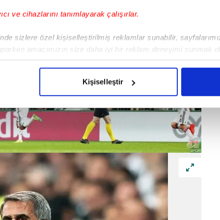
yıcı ve cihazlarını tanımlayarak çalışırlar.
de sizlere özel kişiselleştirilmiş reklamlar sunabilir, sayfalarım
aparken amacımızın size daha iyi bir reklam deneyimi sunmak ol
imizden gelen çabayı gösterdiğimizi ve bu noktada, reklamların ma
olduğunu sizlere hatırlatmak isteriz.
Kişiselleştir
çerezlere izin vermedikleri takdirde, kullanıcılara hedefli reklaml
abilmek için İnternet Sitemizde kendimize ve üçüncü kişilere ait 
isel verileriniz işlenmekte olup gerekli olan çerezler bilgi toplum
 çerezler, sitemizin daha işlevsel kılınması ve kişiselleştirilmes
 yapılması, amaçlarıyla sınırlı olarak açık rızanız dahilinde kulla
aşağıda yer alan panel vasıtasıyla belirleyebilirsiniz. Çerezlere iliş
lgilendirme Metnimizi
ziyaret edebilirsiniz.
Korunması Kanunu uyarınca hazırlanmış Aydınlatma Metnimizi okum