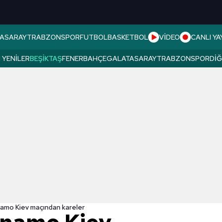
ASARAY
TRABZONSPOR
FUTBOL
BASKETBOL
VİDEO
CANLI YA
 YENILER
BEŞIKTAŞ
FENERBAHÇE
GALATASARAY
TRABZONSPOR
DI
namo Kiev maçından kareler