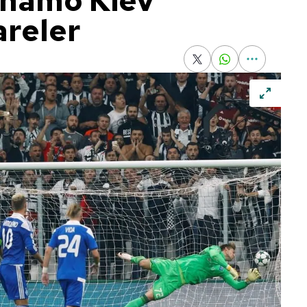
inamo Kiev
reler