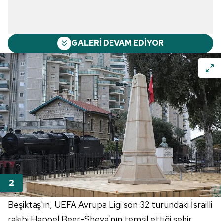
GALERİ DEVAM EDİYOR
Beşiktaş'ın, UEFA Avrupa Ligi son 32 turundaki İsrailli
rakibi Hapoel Beer-Sheva'nın temsil ettiği şehir,