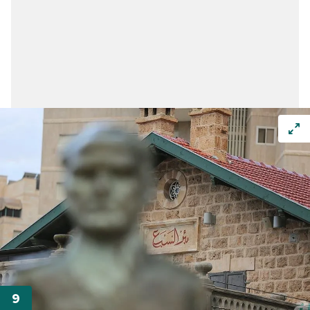
verileriniz işlenmekte olup gerekli olan çerezler bilgi
toplumu hizmetlerinin sunulması amacıyla
kullanılmaktadır. Diğer çerezler, sitemizin daha işlevsel
kılınması ve kişiselleştirilmesi ve sizlere yönelik
reklam/pazarlama faaliyetlerinin yapılması, amaçlarıyla
sınırlı olarak açık rızanız dahilinde kullanılacaktır.
Çerezlere ilişkin tercihlerinizi aşağıda yer alan panel
vasıtasıyla belirleyebilirsiniz. Çerezlere ilişkin detaylı bilgi
için Ayarlar butonuna tıklayabilir,
Çerez Bilgilendirme
Metnimizi
ziyaret edebilirsiniz.
6698 sayılı Kişisel Verilerin Korunması Kanunu uyarınca
hazırlanmış Aydınlatma Metnimizi okumak ve sitemizde
ilgili mevzuata uygun olarak kullanılan çerezlerle ilgili bilgi
almak için lütfen
tıklayınız
.