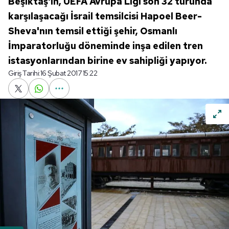
Beşiktaş'ın, UEFA Avrupa Ligi son 32 turunda
karşılaşacağı İsrail temsilcisi Hapoel Beer-
Sheva'nın temsil ettiği şehir, Osmanlı
İmparatorluğu döneminde inşa edilen tren
istasyonlarından birine ev sahipliği yapıyor.
Giriş Tarihi:
16 Şubat 2017 15:22