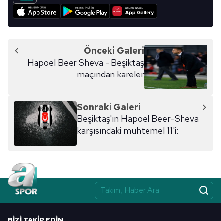
Önceki Galeri
Hapoel Beer Sheva - Beşiktaş
maçından kareler
Sonraki Galeri
Beşiktaş'ın Hapoel Beer-Sheva
karşısındaki muhtemel 11'i:
BIZI TAKIP EDIN