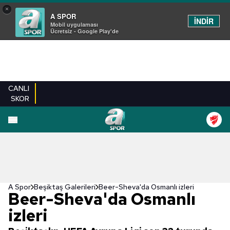
×
A SPOR
İNDİR
Mobil uygulaması
Ücretsiz - Google Play'de
CANLI
SKOR
EN YENILER
BEŞIKTAŞ
FENERBAHÇE
GALATASARAY
TRABZONSPO
A Spor
Beşiktaş Galerileri
Beer-Sheva'da Osmanlı izleri
Beer-Sheva'da Osmanlı
izleri