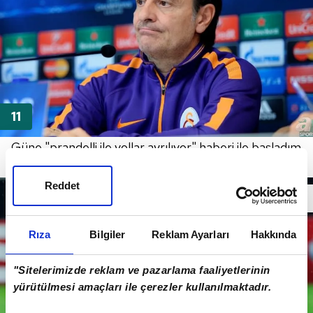
Güne "prandelli ile yollar ayrılıyor" haberi ile başladım
<3 Ayy hadi inşallahh :(
Reddet
Rıza
Bilgiler
Reklam Ayarları
Hakkında
"Sitelerimizde reklam ve pazarlama faaliyetlerinin
yürütülmesi amaçları ile çerezler kullanılmaktadır.