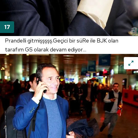
Prandelli gitmişşşşş.Geçici bir süRe ile BJK olan
tarafım GS olarak devam ediyor...