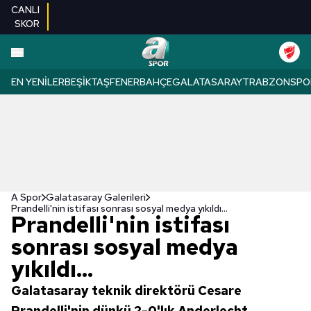
CANLI
SKOR
EN YENILER
BEŞIKTAŞ
FENERBAHÇE
GALATASARAY
TRABZONSPO
A Spor
Galatasaray Galerileri
Prandelli'nin istifası sonrası sosyal medya yıkıldı...
Prandelli'nin istifası
sonrası sosyal medya
yıkıldı...
Galatasaray teknik direktörü Cesare
Prandelli'nin dünkü 2-0'lık Anderlecht