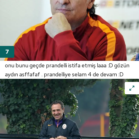
onu bunu geçde prandelli istifa etmiş laaa :D gözün
aydın asffafaf . prandelliye selam 4 de devam :D